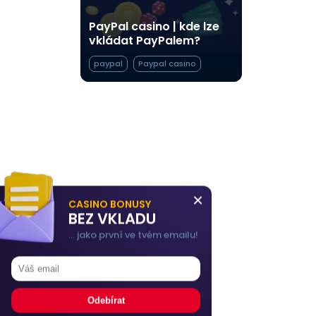
PayPal casino | kde lze
vkládat PayPalem?
paypal
Paypal casino
×
CASINO BONUSY
BEZ VKLADU
... jako první ve tvém emailu!