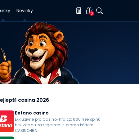
lánky
Novinky
0
ejlepší casina 2026
Betano casino
Exkluzivně pro Casino-hra.cz: 600 free spinů
bez vkladu za registraci s promo kódem
CASINOHRA.