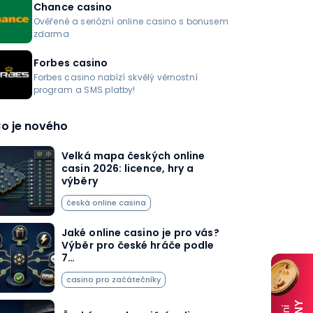
Chance casino
Ověřené a seriózní online casino s bonusem
zdarma
Forbes casino
Forbes casino nabízí skvělý věrnostní
program a SMS platby!
o je nového
Velká mapa českých online
casin 2026: licence, hry a
výběry
česká online casina
Jaké online casino je pro vás?
Výběr pro české hráče podle
7…
casino pro začátečníky