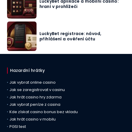
LuckyBet aplikace a mobilní casino:
hraní v prohlížeči
LuckyBet registrace: návod,
přihlášení a ověření účtu
Hazardní hrátky
Jak vybrat online casino
Jak se zaregistrovat v casinu
Jak hrát casino hry zdarma
Jak vybrat peníze z casina
Kde získat casino bonus bez vkladu
Jak hrát casino v mobilu
PGSI test