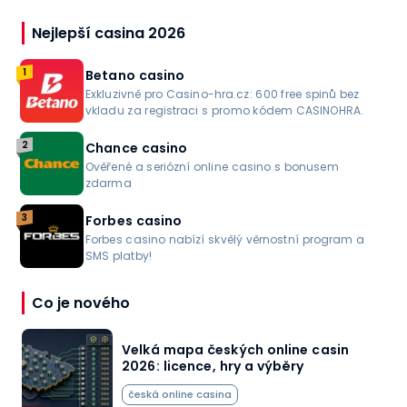
Nejlepší casina 2026
1
Betano casino
Exkluzivně pro Casino-hra.cz: 600 free spinů bez
vkladu za registraci s promo kódem CASINOHRA.
2
Chance casino
Ověřené a seriózní online casino s bonusem
zdarma
3
Forbes casino
Forbes casino nabízí skvělý věrnostní program a
SMS platby!
Co je nového
Velká mapa českých online casin
2026: licence, hry a výběry
česká online casina