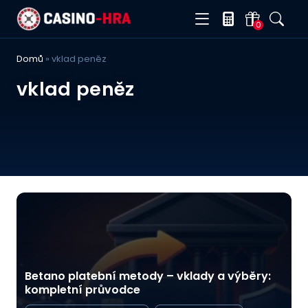
0
Domů
»
vklad peněz
vklad peněz
Betano platební metody – vklady a výběry:
kompletní průvodce