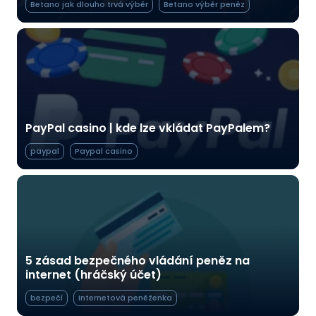
Betano jak dlouho trvá výběr
Betano výběr peněz
PayPal casino | kde lze vkládat PayPalem?
paypal
Paypal casino
5 zásad bezpečného vládání peněz na
internet (hráčský účet)
bezpečí
Internetová peněženka