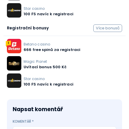
Star casino
100 FS navíc k registraci
Registrační bonusy
Více bonusů
1
Betano casino
666 free spinů za registraci
Magic Planet
Uvítací bonus 500 Kč
Star casino
100 FS navíc k registraci
Napsat komentář
KOMENTÁŘ
*