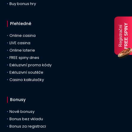
Buy bonus hry
Přehledně
FREE SPINY
Registrační
Online casina
LIVE casina
Online loterie
FREE spiny dnes
Exkluzivní promo kódy
Exkluzivní soutěže
Casino kalkulačky
Bonusy
Nové bonusy
Bonus bez vkladu
Bonus za registraci