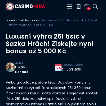
0
Domů
»
Svět hazardu
»
Luxusní výhra 251 tisíc v Sazka Hrách!
Získejte nyní bonus až 5 000 Kč
Luxusní výhra 251 tisíc v
Sazka Hrách! Získejte nyní
bonus až 5 000 Kč
Autor
Aktualizováno
Lukáš
24
24. září, 2018
Nenadál
Velká gratulace putuje hráči Davidovi, který si v
Sazka Hrách vytočil fantastických 251 360 korun.
Čtvrt milionu korun určitě dokáže zpříjemnit zbytek
léta. 251 tisíc za jediný spin David si vybral
diamantovou hitovku Dazzle Me. Po jediném spinu