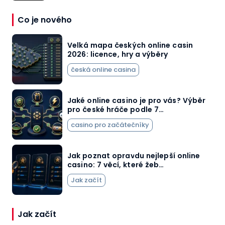
Co je nového
Velká mapa českých online casin
2026: licence, hry a výběry
česká online casina
Jaké online casino je pro vás? Výběr
pro české hráče podle 7…
casino pro začátečníky
Jak poznat opravdu nejlepší online
casino: 7 věcí, které žeb…
Jak začít
Jak začít