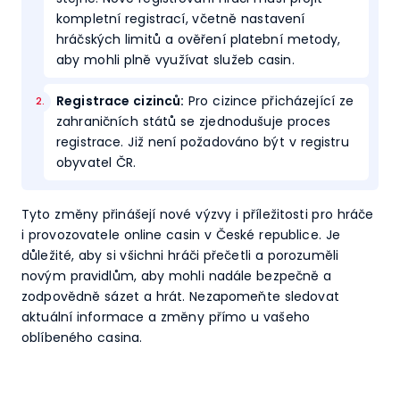
kompletní registrací, včetně nastavení
hráčských limitů a ověření platební metody,
aby mohli plně využívat služeb casin.
Registrace cizinců:
Pro cizince přicházející ze
zahraničních států se zjednodušuje proces
registrace. Již není požadováno být v registru
obyvatel ČR.
Tyto změny přinášejí nové výzvy i příležitosti pro hráče
i provozovatele online casin v České republice. Je
důležité, aby si všichni hráči přečetli a porozuměli
novým pravidlům, aby mohli nadále bezpečně a
zodpovědně sázet a hrát. Nezapomeňte sledovat
aktuální informace a změny přímo u vašeho
oblíbeného casina.