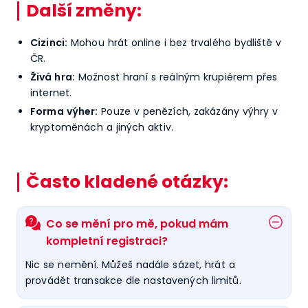
Další změny:
Cizinci:
Mohou hrát online i bez trvalého bydliště v
ČR.
Živá hra:
Možnost hraní s reálným krupiérem přes
internet.
Forma výher:
Pouze v penězích, zakázány výhry v
kryptoměnách a jiných aktiv​​.
Často kladené otázky:
Co se mění pro mě, pokud mám
kompletní registraci?
Nic se nemění. Můžeš nadále sázet, hrát a
provádět transakce dle nastavených limitů.