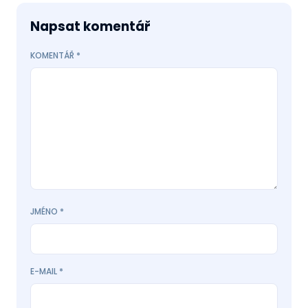
Napsat komentář
KOMENTÁŘ
*
JMÉNO
*
E-MAIL
*