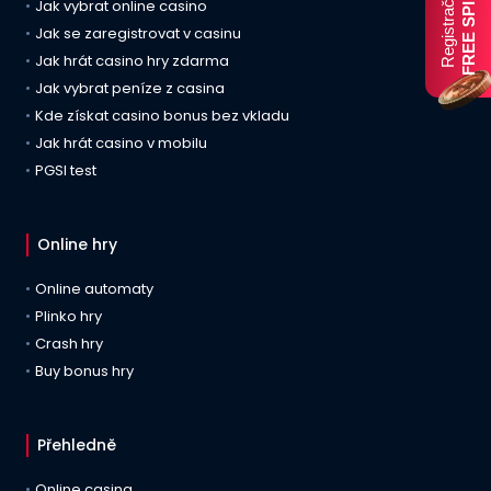
FREE SPINY
Registrační
Jak vybrat online casino
Jak se zaregistrovat v casinu
Jak hrát casino hry zdarma
Jak vybrat peníze z casina
Kde získat casino bonus bez vkladu
Jak hrát casino v mobilu
PGSI test
Online hry
Online automaty
Plinko hry
Crash hry
Buy bonus hry
Přehledně
Online casina