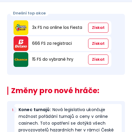
Dnešní top akce
3x FS na online los Fiesta
Získat
666 FS za registraci
Získat
15 FS do vybrané hry
Získat
Změny pro nové hráče:
Konec turnajů:
Nová legislativa ukončuje
možnost pořádání turnajů o ceny v online
casinech. Toto opatření se dotýká všech
provozovatelů hazardních her v rámci České