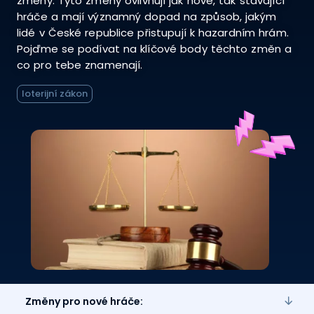
změny. Tyto změny ovlivňují jak nové, tak stávající
hráče a mají významný dopad na způsob, jakým
lidé v České republice přistupují k hazardním hrám.
Pojďme se podívat na klíčové body těchto změn a
co pro tebe znamenají.
loterijní zákon
Změny pro nové hráče: