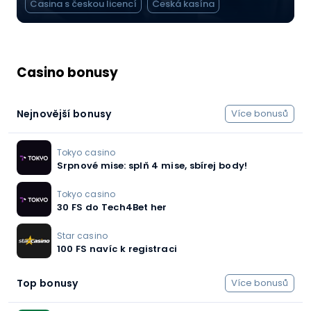
Casina s českou licencí
Česká kasína
Casino bonusy
Nejnovější bonusy
Více bonusů
Tokyo casino
Srpnové mise: splň 4 mise, sbírej body!
Tokyo casino
30 FS do Tech4Bet her
Star casino
100 FS navíc k registraci
Top bonusy
Více bonusů