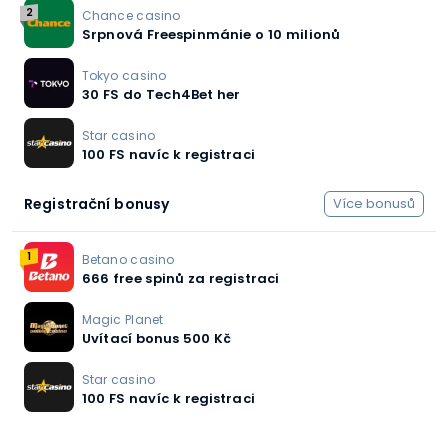
2
Chance casino
Srpnová Freespinmánie o 10 milionů
Tokyo casino
30 FS do Tech4Bet her
Star casino
100 FS navíc k registraci
Registrační bonusy
Více bonusů
1
Betano casino
666 free spinů za registraci
Magic Planet
Uvítací bonus 500 Kč
Star casino
100 FS navíc k registraci