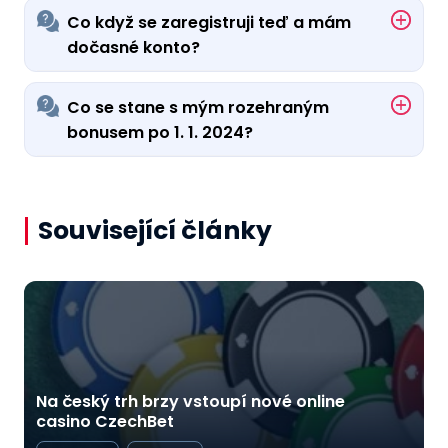
Co když se zaregistruji teď a mám
dočasné konto?
Co se stane s mým rozehraným
bonusem po 1. 1. 2024?
Související články
Na český trh brzy vstoupí nové online
casino CzechBet