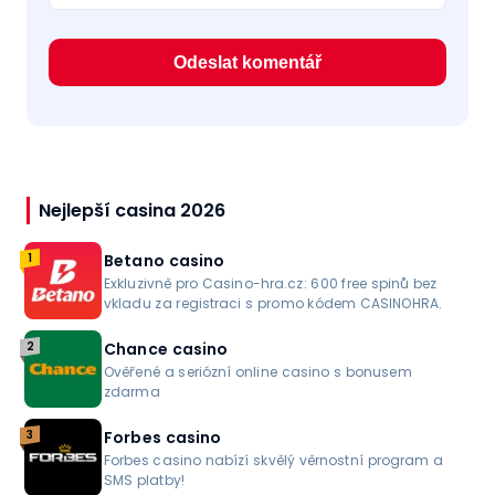
Nejlepší casina 2026
1
Betano casino
Exkluzivně pro Casino-hra.cz: 600 free spinů bez
vkladu za registraci s promo kódem CASINOHRA.
2
Chance casino
Ověřené a seriózní online casino s bonusem
zdarma
3
Forbes casino
Forbes casino nabízí skvělý věrnostní program a
SMS platby!