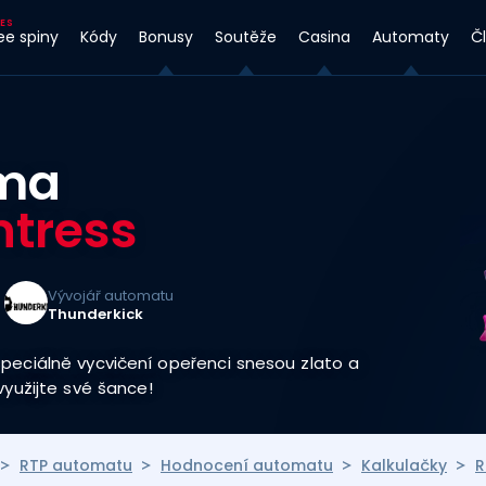
ee spiny
Kódy
Bonusy
Soutěže
Casina
Automaty
Č
rma
ntress
Vývojář automatu
Thunderkick
 speciálně vycvičení opeřenci snesou zlato a
yužijte své šance!
RTP automatu
Hodnocení automatu
Kalkulačky
R