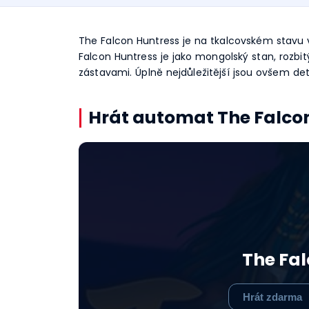
The Falcon Huntress je na tkalcovském stavu 
Falcon Huntress je jako mongolský stan, rozbi
zástavami. Úplně nejdůležitější jsou ovšem de
Hrát automat The Falco
The Fal
Hrát zdarma