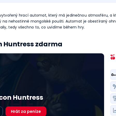
vytvořený hrací automat, který má jedinečnou atmosféru, a k
tý na nehostinné mongolské poušti. Automat je obestíraný ohniš
taily, tedy všechno to, co uvidíme během hry.
n Huntress zdarma
con Huntress
Hrát za peníze