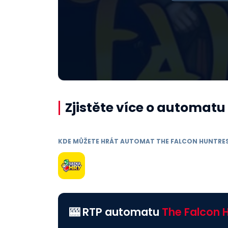
Zjistěte více o automatu
KDE MŮŽETE HRÁT AUTOMAT THE FALCON HUNTRE
🎰 RTP automatu
The Falcon 