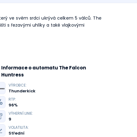
terý ve svém srdci ukrývá celkem 5 válců. The
ti s řezavými uhlíky a také vlajkovými
Informace o automatu The Falcon
Huntress
VÝROBCE:
Thunderkick
RTP:
96%
VÝHERNÍ LINIE:
9
VOLATILITA:
Střední