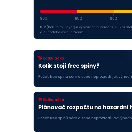
80%
85%
90%
RTP (Return to Player) u výherních automatů je ukazate
dlouhodobě vrací hráčům…
👋 Kalkulačka
Kolik stojí free spiny?
Počet free spinů sám o sobě neprozradí, jak výhodn
👋 Kalkulačka
Plánovač rozpočtu na hazardní 
Počet free spinů sám o sobě neprozradí, jak výhodn