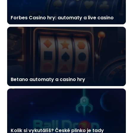
Forbes Casino hry: automaty a live casino
Betano automaty a casino hry
Kolik si vykutálíš? České plinko je tady