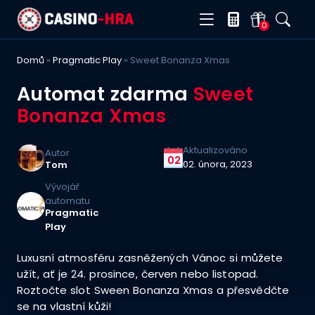
0
Domů
»
Pragmatic Play
»
Sweet Bonanza Xmas
Automat zdarma
Sweet
Bonanza Xmas
Aktualizováno
Autor
02
02. února, 2023
Tom
Vývojář
automatu
Pragmatic
Play
Luxusní atmosféru zasněžených Vánoc si můžete
užít, ať je 24. prosince, červen nebo listopad.
Roztočte slot Sween Bonanza Xmas a přesvědčte
se na vlastní kůži!