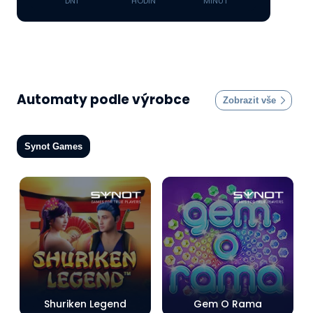
DNÍ
HODIN
MINUT
Automaty podle výrobce
Zobrazit vše
Synot Games
Shuriken Legend
Gem O Rama