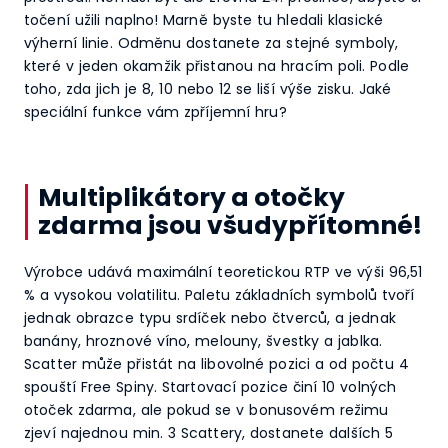
točení užili naplno! Marně byste tu hledali klasické
výherní linie. Odměnu dostanete za stejné symboly,
které v jeden okamžik přistanou na hracím poli. Podle
toho, zda jich je 8, 10 nebo 12 se liší výše zisku. Jaké
speciální funkce vám zpříjemní hru?
Multiplikátory a otočky
zdarma jsou všudypřítomné!
Výrobce udává maximální teoretickou RTP ve výši 96,51
% a vysokou volatilitu. Paletu základních symbolů tvoří
jednak obrazce typu srdíček nebo čtverců, a jednak
banány, hroznové víno, melouny, švestky a jablka.
Scatter může přistát na libovolné pozici a od počtu 4
spouští Free Spiny. Startovací pozice činí 10 volných
otoček zdarma, ale pokud se v bonusovém režimu
zjeví najednou min. 3 Scattery, dostanete dalších 5