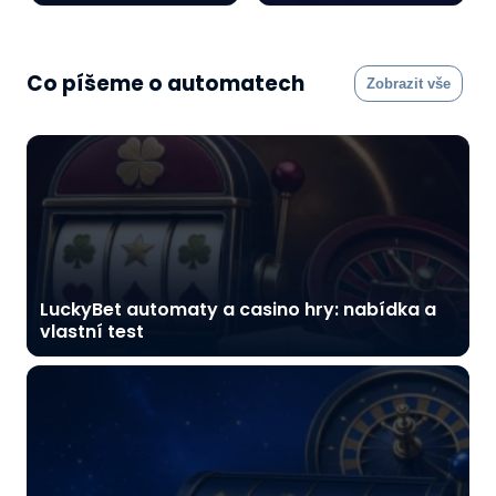
Co píšeme o automatech
Zobrazit vše
LuckyBet automaty a casino hry: nabídka a
vlastní test