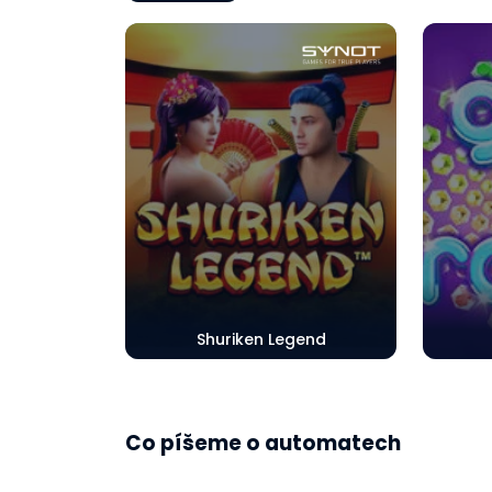
Shuriken Legend
Co píšeme o automatech