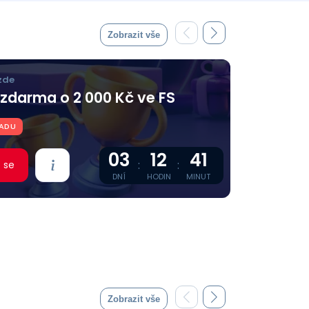
Zobrazit vše
zde
zdarma o 2 000 Kč ve FS
LADU
03
12
41
:
:
 se
DNÍ
HODIN
MINUT
Zobrazit vše