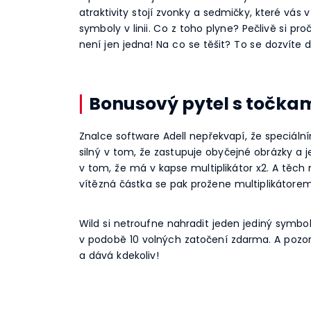
atraktivity stojí zvonky a sedmičky, které vá
symboly v linii. Co z toho plyne? Pečlivě si pro
není jen jedna! Na co se těšit? To se dozvíte d
Bonusový pytel s točka
Znalce software Adell nepřekvapí, že speciáln
silný v tom, že zastupuje obyčejné obrázky a j
v tom, že má v kapse multiplikátor x2. A těch
vítězná částka se pak prožene multiplikátorem
Wild si netroufne nahradit jeden jediný symbo
v podobě 10 volných zatočení zdarma. A pozor.
a dává kdekoliv!