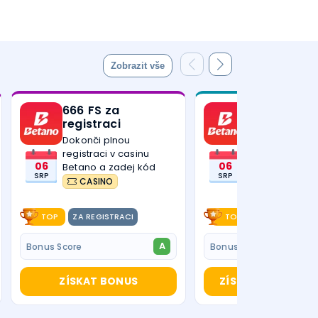
Zobrazit vše
666 FS za
FS v Betano
registraci
grilovačce
Dokonči plnou
Vyber si jeden ze 3
registraci v casinu
symbolů a získ
06
06
Betano a zadej kód
spiny
SRP
SRP
CASINO
TOP
ZA REGISTRACI
TOP
ZA VKL
A
Bonus Score
Bonus Score
ZÍSKAT BONUS
ZÍSKAT BONUS