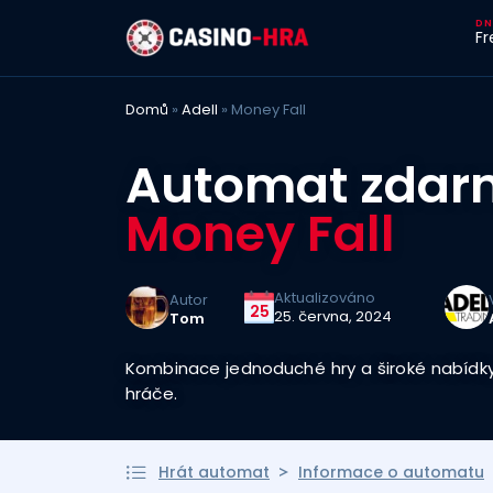
Fr
Domů
»
Adell
»
Money Fall
Automat zda
Money Fall
Aktualizováno
Autor
25
25. června, 2024
Tom
Kombinace jednoduché hry a široké nabídky 
hráče.
Hrát automat
Informace o automatu