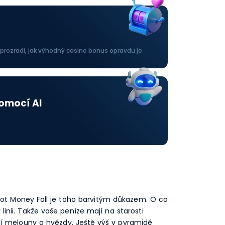
prozradí, jak výhodný casino bonus opravdu je.
omocí AI
 slot Money Fall je toho barvitým důkazem. O co
inii. Takže vaše peníze mají na starosti
ují melouny a hvězdy. Ještě výš v pyramidě