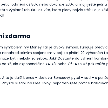
s v pětici odmění až 80x, nebo dokonce 200x, a mají ještě jedn
čtěte výplatní tabulku, ať víte, které plody nejvíc frčí! To je z
ál!
mi zdarma
ím symbolem hry Money Fall je divoký symbol. Funguje předvída
e nenahraditelným spojencem v boji za plnění 20 výherních řad.
 může být i několik za sebou. Jak? Dostaňte do výherní kombi
 ne x2, ale exponenciálně x4, x8, nebo x16! A to už pak může p
l. A to je další bonus – doslova. Bonusový pytel – sud – s pen
 Abyste si šáhli na Free Spiny, nepotřebujete pozice klasický