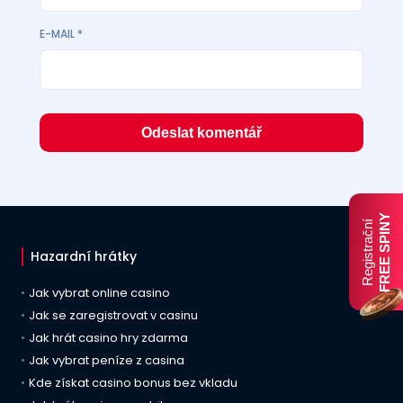
E-MAIL
*
FREE SPINY
Registrační
Hazardní hrátky
Jak vybrat online casino
Jak se zaregistrovat v casinu
Jak hrát casino hry zdarma
Jak vybrat peníze z casina
Kde získat casino bonus bez vkladu