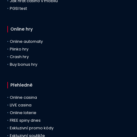
Jak hrát casino v mobilu
PGSI test
Online hry
Online automaty
Plinko hry
Crash hry
Buy bonus hry
Přehledně
Online casina
LIVE casina
Online loterie
FREE spiny dnes
Exkluzivní promo kódy
Exkluzivní soutěže