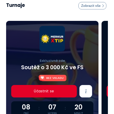
Turnaje
Zobrazit vše
Exkluzivně zde
Soutěž o 3 000 Kč ve FS
BEZ VKLADU
Účastnit se
08
07
20
:
:
DNÍ
HODIN
MINUT