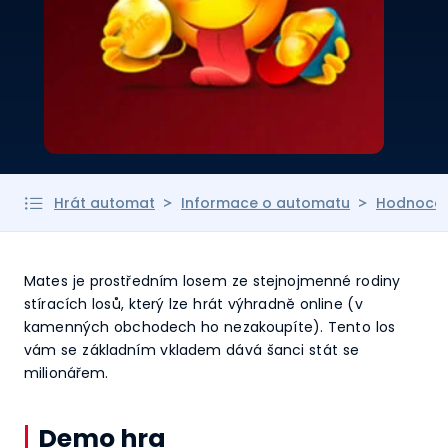
Hrát automat
Informace o automatu
Hodnocen
Mates je prostředním losem ze stejnojmenné rodiny
stíracích losů, který lze hrát výhradně online (v
kamenných obchodech ho nezakoupíte). Tento los
vám se základním vkladem dává šanci stát se
milionářem.
Demo hra