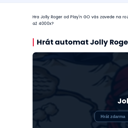
Hra Jolly Roger od Play'n GO vás zavede na r
až 4000x?
Hrát automat Jolly Rog
Jo
Hrát zdarma