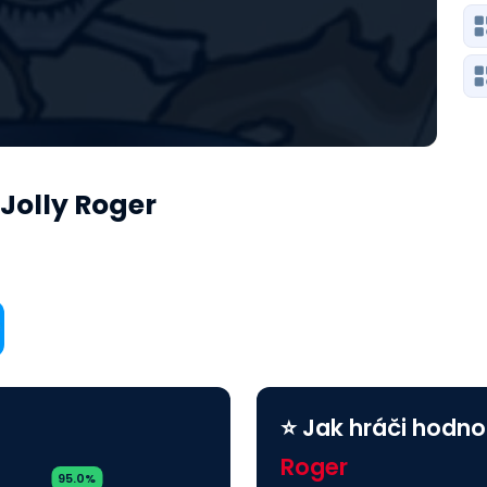
 Jolly Roger
⭐ Jak hráči hodno
Roger
95.0%