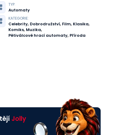
TYP:
Automaty
KATEGORIE:
,
,
,
,
Celebrity
Dobrodružství
Film
Klasika
,
,
Komiks
Muzika
,
Pětiválcové hrací automaty
Příroda
tějí
Jolly