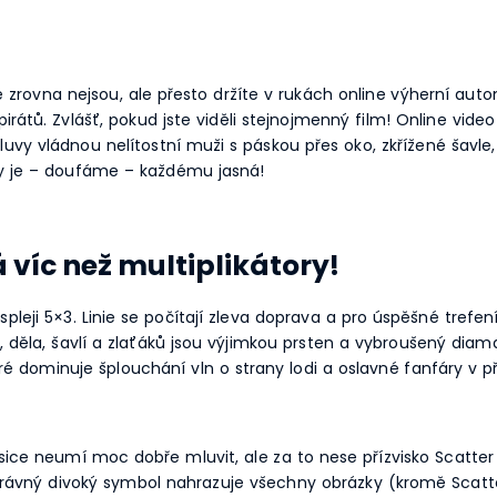
ce zrovna nejsou, ale přesto držíte v rukách online výherní au
átů. Zvlášť, pokud jste viděli stejnojmenný film! Online video
uvy vládnou nelítostní muži s páskou přes oko, zkřížené šavle
jky je – doufáme – každému jasná!
víc než multiplikátory!
ispleji 5×3. Linie se počítají zleva doprava a pro úspěšné tref
py, děla, šavlí a zlaťáků jsou výjimkou prsten a vybroušený dia
eré dominuje šplouchání vln o strany lodi a oslavné fanfáry v 
ce neumí moc dobře mluvit, ale za to nese přízvisko Scatter (vý
 správný divoký symbol nahrazuje všechny obrázky (kromě Scat