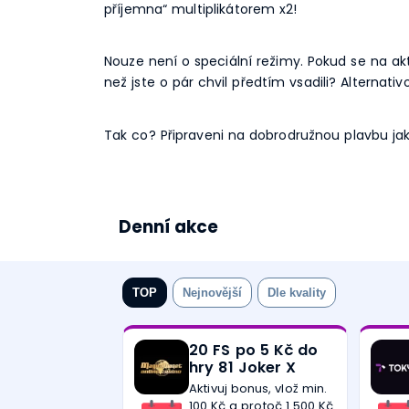
příjemna“ multiplikátorem x2!
Nouze není o speciální režimy. Pokud se na akt
než jste o pár chvil předtím vsadili? Alternat
Tak co? Připraveni na dobrodružnou plavbu jak
Denní akce
TOP
Nejnovější
Dle kvality
20 FS po 5 Kč do
hry 81 Joker X
Aktivuj bonus, vlož min.
100 Kč a protoč 1 500 Kč