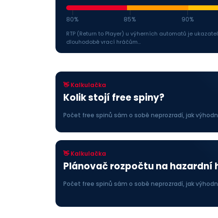
80%
85%
90%
RTP (Return to Player) u výherních automatů je ukazate
dlouhodobě vrací hráčům…
👋 Kalkulačka
Kolik stojí free spiny?
Počet free spinů sám o sobě neprozradí, jak výhodn
👋 Kalkulačka
Plánovač rozpočtu na hazardní 
Počet free spinů sám o sobě neprozradí, jak výhodn