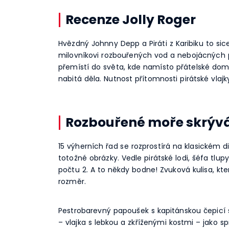
Recenze Jolly Roger
Hvězdný Johnny Depp a Piráti z Karibiku to si
milovníkovi rozbouřených vod a nebojácných pir
přemístí do světa, kde namísto přátelské doml
nabitá děla. Nutnost přítomnosti pirátské vla
Rozbouřené moře skrývá 
15 výherních řad se rozprostírá na klasickém d
totožné obrázky. Vedle pirátské lodi, šéfa tlu
počtu 2. A to někdy bodne! Zvuková kulisa, kt
rozměr.
Pestrobarevný papoušek s kapitánskou čepicí si
– vlajka s lebkou a zkříženými kostmi – jako