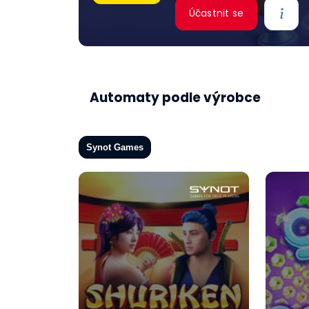
Účastnit se
Automaty podle výrobce
Synot Games