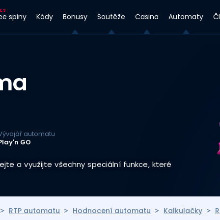
ee spiny
Kódy
Bonusy
Soutěže
Casina
Automaty
Č
rma
Vývojář automatu
Play'n GO
ejte a využijte všechny speciální funkce, které
RTP automatu
Hodnocení automatu
Kalkulačky
R