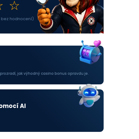
☆
☆
m bez hodnocení)
prozradí, jak výhodný casino bonus opravdu je.
omocí AI