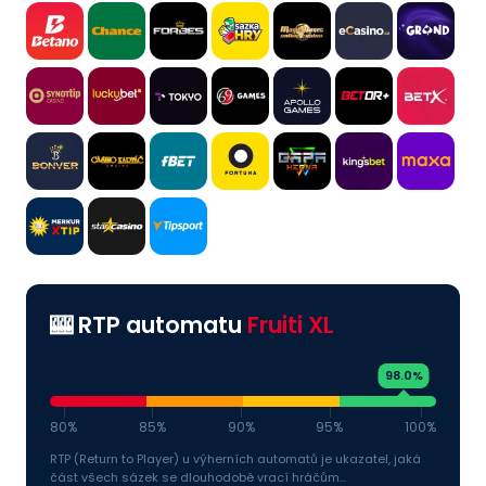
🎰 RTP automatu
Fruiti XL
98.0%
80%
85%
90%
95%
100%
RTP (Return to Player) u výherních automatů je ukazatel, jaká
část všech sázek se dlouhodobě vrací hráčům…