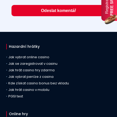
FREE SPINY
Registrační
Hazardní hrátky
Jak vybrat online casino
Jak se zaregistrovat v casinu
Jak hrát casino hry zdarma
Jak vybrat peníze z casina
Kde získat casino bonus bez vkladu
Jak hrát casino v mobilu
PGSI test
Online hry