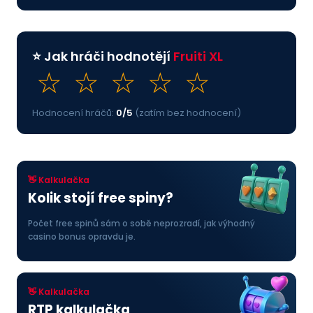
⭐ Jak hráči hodnotějí
Fruiti XL
☆
☆
☆
☆
☆
Hodnocení hráčů:
0/5
(zatím bez hodnocení)
👋 Kalkulačka
Kolik stojí free spiny?
Počet free spinů sám o sobě neprozradí, jak výhodný
casino bonus opravdu je.
👋 Kalkulačka
RTP kalkulačka