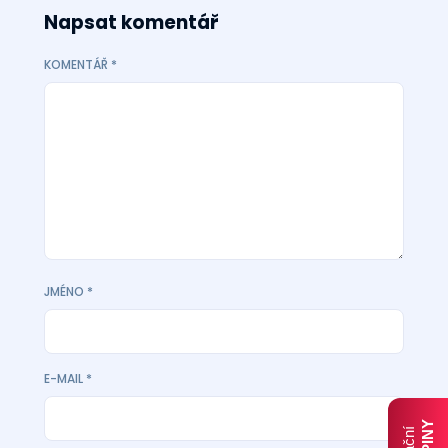
Napsat komentář
KOMENTÁŘ
*
JMÉNO
*
E-MAIL
*