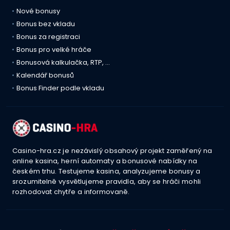
Nové bonusy
Bonus bez vkladu
Bonus za registraci
Bonus pro velké hráče
Bonusová kalkulačka, RTP, …
Kalendář bonusů
Bonus Finder podle vkladu
Casino-hra.cz je nezávislý obsahový projekt zaměřený na
online kasina, herní automaty a bonusové nabídky na
českém trhu. Testujeme kasina, analyzujeme bonusy a
srozumitelně vysvětlujeme pravidla, aby se hráči mohli
rozhodovat chytře a informovaně.