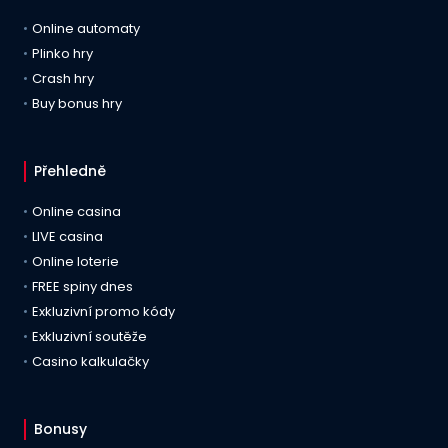
Online automaty
Plinko hry
Crash hry
Buy bonus hry
Přehledně
Online casina
LIVE casina
Online loterie
FREE spiny dnes
Exkluzivní promo kódy
Exkluzivní soutěže
Casino kalkulačky
Bonusy