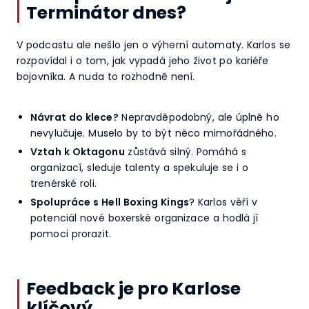
Terminátor dnes?
V podcastu ale nešlo jen o výherní automaty. Karlos se
rozpovídal i o tom, jak vypadá jeho život po kariéře
bojovníka. A nuda to rozhodně není.
Návrat do klece?
Nepravděpodobný, ale úplně ho
nevylučuje. Muselo by to být něco mimořádného.
Vztah k Oktagonu
zůstává silný. Pomáhá s
organizací, sleduje talenty a spekuluje se i o
trenérské roli.
Spolupráce s Hell Boxing Kings
? Karlos věří v
potenciál nové boxerské organizace a hodlá jí
pomoci prorazit.
Feedback je pro Karlose
klíčový