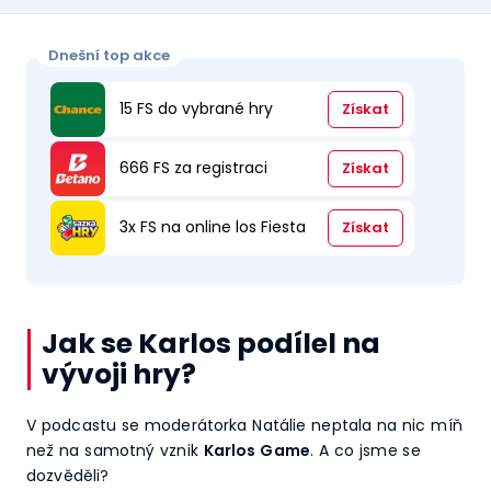
Dnešní top akce
15 FS do vybrané hry
Získat
666 FS za registraci
Získat
3x FS na online los Fiesta
Získat
Jak se Karlos podílel na
vývoji hry?
V podcastu se moderátorka Natálie neptala na nic míň
než na samotný vznik
Karlos Game
. A co jsme se
dozvěděli?