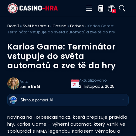
0
Domů
»
Svět hazardu
»
Casina
»
Forbes
»
Karlos Game:
Terminátor vstupuje do světa automatů a zve tě do hry
Karlos Game: Terminátor
vstupuje do světa
automatů a zve tě do hry
Aktualizováno
Autor
21
21. listopadu, 2025
Lucie Kočí
Shrnout pomocí AI
▼
Novinka na Forbescasino.cz, která přepisuje pravidla
hry. Karlos Game – výherní automat, který vznikl ve
spolupráci s MMA legendou Karlosem Vémolou a