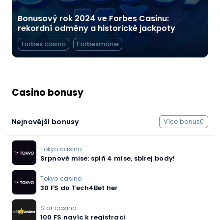
Bonusový rok 2024 ve Forbes Casinu:
rekordní odměny a historické jackpoty
forbes casino
Forbesmánie
Casino bonusy
Nejnovější bonusy
Více bonusů
Tokyo casino
Srpnové mise: splň 4 mise, sbírej body!
Tokyo casino
30 FS do Tech4Bet her
Star casino
100 FS navíc k registraci