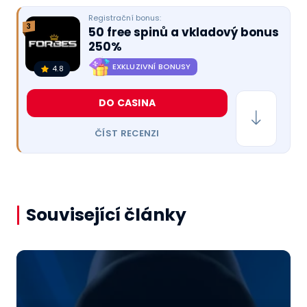
Registrační bonus:
3
50 free spinů a vkladový bonus
250%
EXKLUZIVNÍ BONUSY
4.8
DO CASINA
ČÍST RECENZI
Související články