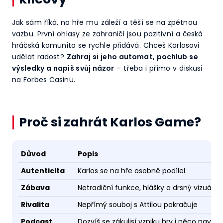
Jak sám říká, na hře mu záleží a těší se na zpětnou
vazbu. První ohlasy ze zahraničí jsou pozitivní a česká
hráčská komunita se rychle přidává. Chceš Karlosovi
udělat radost?
Zahraj si jeho automat, pochlub se
výsledky a napiš svůj názor
– třeba i přímo v diskusi
na Forbes Casinu.
Proč si zahrát Karlos Game?
Důvod
Popis
Autenticita
Karlos se na hře osobně podílel
Zábava
Netradiční funkce, hlášky a drsný vizuál
Rivalita
Nepřímý souboj s Attilou pokračuje
Podcast
Dozvíš se zákulisí vzniku hry i něco navíc