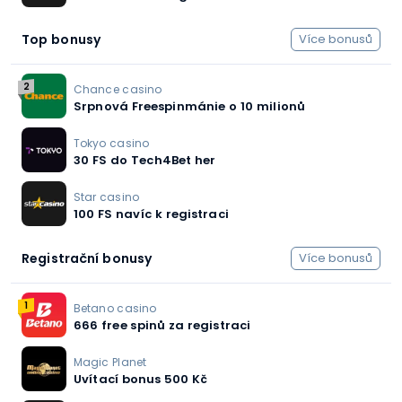
Top bonusy
Více bonusů
2
Chance casino
Srpnová Freespinmánie o 10 milionů
Tokyo casino
30 FS do Tech4Bet her
Star casino
100 FS navíc k registraci
Registrační bonusy
Více bonusů
1
Betano casino
666 free spinů za registraci
Magic Planet
Uvítací bonus 500 Kč