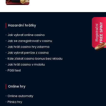
FREE SPINY
Hazardní hrátky
Registrační
Jak vybrat online casino
Jak se zaregistrovat v casinu
Jak hrát casino hry zdarma
Jak vybrat peníze z casina
Kde získat casino bonus bez vkladu
Jak hrát casino v mobilu
PGSI test
Online hry
Online automaty
Plinko hry