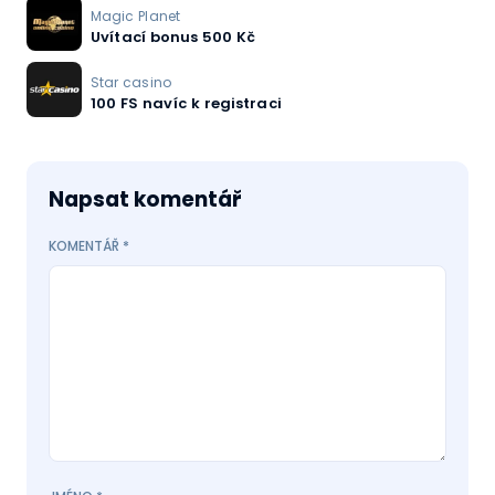
Magic Planet
Uvítací bonus 500 Kč
Star casino
100 FS navíc k registraci
Napsat komentář
KOMENTÁŘ
*