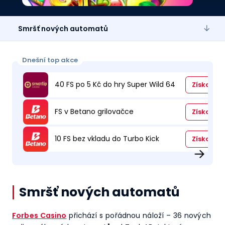
Smršť nových automatů
Dnešní top akce
40 FS po 5 Kč do hry Super Wild 64
Získat
FS v Betano grilovačce
Získat
10 FS bez vkladu do Turbo Kick
Získat
→
Smršť nových automatů
Forbes Casino
přichází s pořádnou náloží – 36 nových