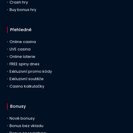
Crash hry
Buy bonus hry
Přehledně
Online casina
LIVE casina
Online loterie
FREE spiny dnes
Exkluzivní promo kódy
Exkluzivní soutěže
Casino kalkulačky
Bonusy
Nové bonusy
Bonus bez vkladu