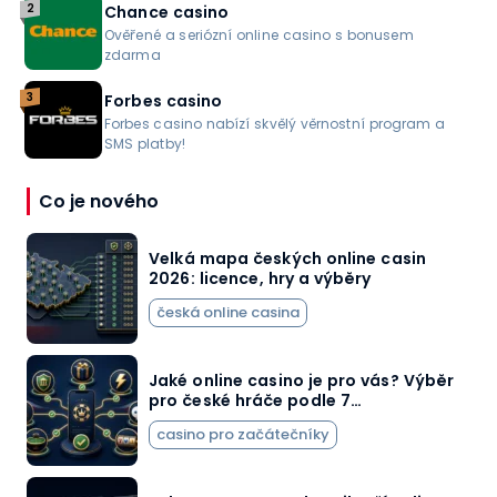
2
Chance casino
Ověřené a seriózní online casino s bonusem
zdarma
3
Forbes casino
Forbes casino nabízí skvělý věrnostní program a
SMS platby!
Co je nového
Velká mapa českých online casin
2026: licence, hry a výběry
česká online casina
Jaké online casino je pro vás? Výběr
pro české hráče podle 7…
casino pro začátečníky