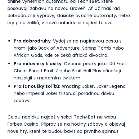
online výherních automatů od Tech4Bet, které
posouvají zábavu na novou úroveň. Ať už máš rád
dobrodružné výpravy, klasické ovocné automaty, nebo
hry plné žolíků, v nové nabídce si najdeš to své.
Pro dobrodruhy
: Vydej se na napínavou cestu s
hrami jako Book of Adventure, Sphinx Tomb nebo
African Gods, kde tě čeká africká divočina.
Pro milovníky klasiky
: Ovocné pecky jako 100 Fruit
Chain, Forest Fruit 7 nebo Fruit Hell Plus přinášejí
nostalgii s moderním twistem.
Pro fanoušky žolíků
: Amazing Joker, Joker Legend
nebo Imperial Joker ti zaručí pořádnou dávku
zábavy.
Celou nabídku najdeš v sekci Tech4Bet na webu
Forbes Casino. Připrav se na hodiny zábavy a objevuj
nové hry, které tě budou bavit od prvního spinnu!