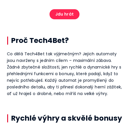
Jdu hrát
Proč Tech4Bet?
Co dělá Tech4Bet tak výjimečným? Jejich automaty
jsou navrženy s jedním cílem – maximální zábava.
Žádné zbytečné složitosti, jen rychlé a dynamické hry s
přehlednými funkcemi a bonusy, které padají, když to
nejvíc potřebuješ. Každý automat je promyšlený do
posledního detailu, aby ti přinesl dokonalý herní zážitek,
ať už hraješ o drobné, nebo míříš na velké výhry.
Rychlé výhry a skvělé bonusy