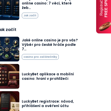
FREE SPINY
Registrační
online casino: 7 věcí, které
žeb…
Jak začít
ak začít
Jaké online casino je pro vás?
Výběr pro české hráče podle
7…
casino pro začátečníky
LuckyBet aplikace a mobilní
casino: hraní v prohlížeči
LuckyBet registrace: návod,
přihlášení a ověření účtu