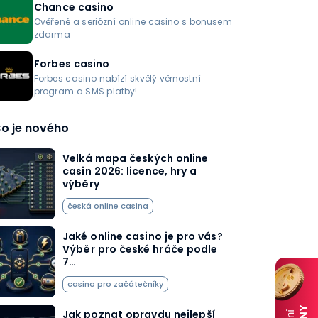
Chance casino
Ověřené a seriózní online casino s bonusem
zdarma
Forbes casino
Forbes casino nabízí skvělý věrnostní
program a SMS platby!
o je nového
Velká mapa českých online
casin 2026: licence, hry a
výběry
česká online casina
Jaké online casino je pro vás?
Výběr pro české hráče podle
7…
casino pro začátečníky
Jak poznat opravdu nejlepší