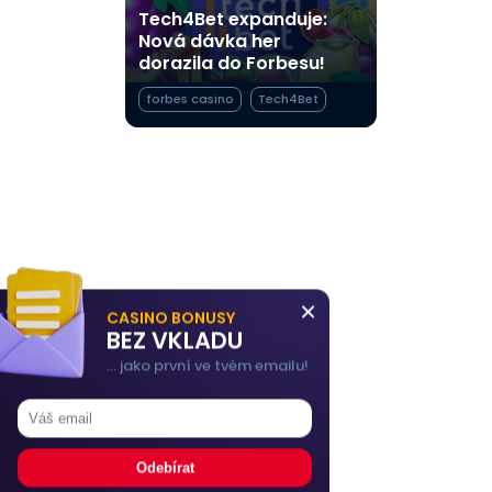
Tech4Bet expanduje:
Nová dávka her
dorazila do Forbesu!
forbes casino
Tech4Bet
×
CASINO BONUSY
BEZ VKLADU
... jako první ve tvém emailu!