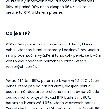
ve které byl inzerován hrací automat s návratností
99%, případně 98% nebo alespoň 96%? Tak to je
přesně to RTP, o kterém píšeme.
Co je RTP?
RTP udává procentuální návratnost k hráči, kterou
nabízí všechny hrací automaty i casinové hry. Jedná
se o procentuální vyjádření toho, kolik peněz se k vám
vrátí v dlouhodobém horizontu v rámci všech
vsazených peněz.
Pokud RTP činí 99%, potom se k vám vrátí 99% všech
peněz, které jste do casina vložili, alespoň pokud
budete hrát dostatečně dlouho na to, aby se výhoda
casina mohla projevit. Pokud RTP bude činit 96%,
potom se k vám vrátí 96% všech vsazených peněz.
Teoreticky byste pak na této návratnosti měli mít 96