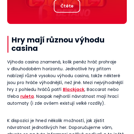
Čtěte
Hry mají různou výhodu
casina
Výhoda casina znamená, kolik peněz hráč prohraje
v dlouhodobém horizontu. Jednotlivé hry přitom
nabízejí různě vysokou výhodu casina, takže některé
jsou pro hráče výhodnější, než jiné. Mezi nejvýhodnější
hry z pohledu hráčů patří
Blackjack
, Baccarat nebo
třeba
ruleta
. Naopak nejhorší návratnost mají hrací
automaty (i zde ovšem existují velké rozdíly).
K dispozici je hned několik možností, jak zjistit
návratnost jednotlivých her. Doporučujeme vám,