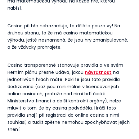
má matematickou výhodu na každé hře, kterou
nabízí.
Casino při hře nehazarduje, to děláte pouze vy! Na
druhou stranu, to že má casino matematickou
výhodu, ještě neznamená, že jsou hry zmanipulované,
a že vždycky prohrajete.
Casino transparentně stanovuje pravidla a ve svém
Herním plánu přesně udává, jakou
návratnost
na
jednotlivých hrách máte. Pakliže jsou tato pravidla
dodržována (což jsou minimálně v licencovaných
online casinech, protože nad nimi bdí české
Ministerstvo financí a další kontrolní orgány), nelze
mluvit o tom, že by casina podváděla. Hráči tato
pravidla znají, při registraci do online casina s nimi
souhlasí, a tudíž zpětně nemohou zpochybňovat jejich
znění.