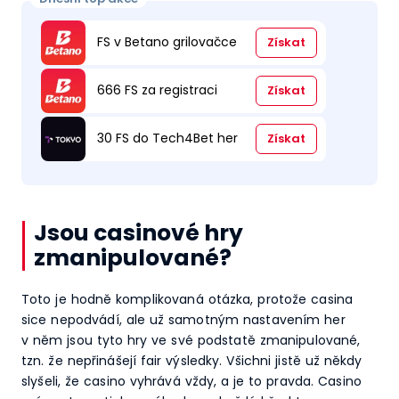
FS v Betano grilovačce
Získat
666 FS za registraci
Získat
30 FS do Tech4Bet her
Získat
Jsou casinové hry
zmanipulované?
Toto je hodně komplikovaná otázka, protože casina
sice nepodvádí, ale už samotným nastavením her
v něm jsou tyto hry ve své podstatě zmanipulované,
tzn. že nepřinášejí fair výsledky. Všichni jistě už někdy
slyšeli, že casino vyhrává vždy, a je to pravda. Casino