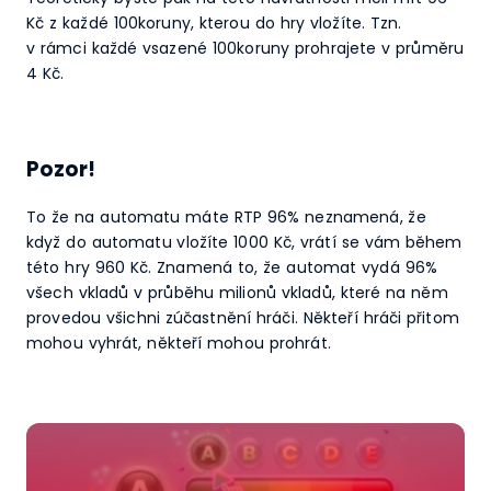
Kč z každé 100koruny, kterou do hry vložíte. Tzn.
v rámci každé vsazené 100koruny prohrajete v průměru
4 Kč.
Pozor!
To že na automatu máte RTP 96% neznamená, že
když do automatu vložíte 1000 Kč, vrátí se vám během
této hry 960 Kč. Znamená to, že automat vydá 96%
všech vkladů v průběhu milionů vkladů, které na něm
provedou všichni zúčastnění hráči. Někteří hráči přitom
mohou vyhrát, někteří mohou prohrát.