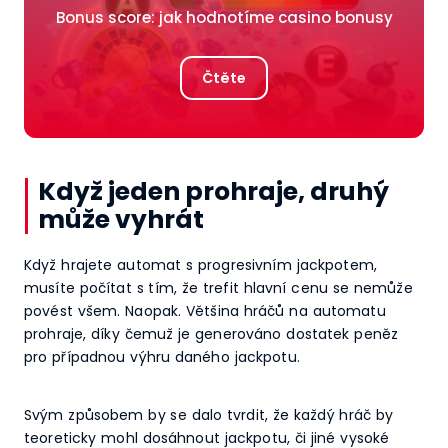
Bonus score: jak hodnotíme casino bonusy
Čtěte
Když jeden prohraje, druhý
může vyhrát
Když hrajete automat s progresivním jackpotem,
musíte počítat s tím, že trefit hlavní cenu se nemůže
povést všem. Naopak. Většina hráčů na automatu
prohraje, díky čemuž je generováno dostatek peněz
pro případnou výhru daného jackpotu.
Svým způsobem by se dalo tvrdit, že každý hráč by
teoreticky mohl dosáhnout jackpotu, či jiné vysoké