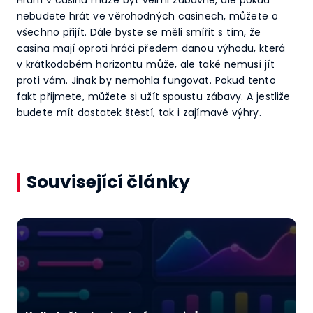
nebudete hrát ve věrohodných casinech, můžete o
všechno přijít. Dále byste se měli smířit s tím, že
casina mají oproti hráči předem danou výhodu, která
v krátkodobém horizontu může, ale také nemusí jít
proti vám. Jinak by nemohla fungovat. Pokud tento
fakt přijmete, můžete si užít spoustu zábavy. A jestliže
budete mít dostatek štěstí, tak i zajímavé výhry.
Související články