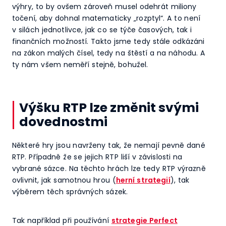
výhry, to by ovšem zároveň musel odehrát miliony
točení, aby dohnal matematicky „rozptyl“. A to není
v silách jednotlivce, jak co se týče časových, tak i
finančních možností. Takto jsme tedy stále odkázáni
na zákon malých čísel, tedy na štěstí a na náhodu. A
ty nám všem neměří stejně, bohužel.
Výšku RTP lze změnit svými
dovednostmi
Některé hry jsou navrženy tak, že nemají pevně dané
RTP. Případně že se jejich RTP liší v závislosti na
vybrané sázce. Na těchto hrách lze tedy RTP výrazně
ovlivnit, jak samotnou hrou (
herní strategií
), tak
výběrem těch správných sázek.
Tak například při používání
strategie Perfect