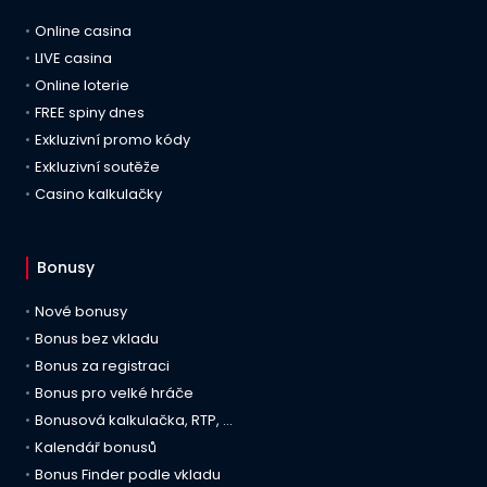
Online casina
LIVE casina
Online loterie
FREE spiny dnes
Exkluzivní promo kódy
Exkluzivní soutěže
Casino kalkulačky
Bonusy
Nové bonusy
Bonus bez vkladu
Bonus za registraci
Bonus pro velké hráče
Bonusová kalkulačka, RTP, …
Kalendář bonusů
Bonus Finder podle vkladu