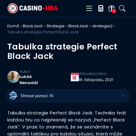
0
Domů
»
BlackJack
»
Strategie
»
BlackJack - strategie2
»
Tabulka strategie Perfect Black Jack
Tabulka strategie Perfect
Black Jack
Autor
Aktualizováno
Lukáš
16
16. listopadu, 2021
Nenadál
Shrnout pomocí AI
▼
Tabulka strategie Perfect Black Jack. Technika hrát
každou hru co nejpřesněji se nazývá „Perfect Black
Jack“. V praxi to znamená, že se seznámíte s
optimální taktikou pro každou situaci, která může