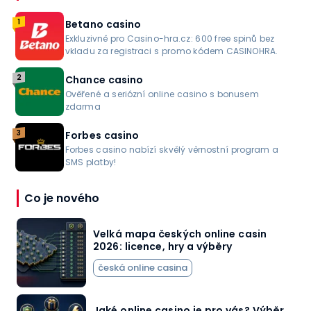
1
Betano casino
Exkluzivně pro Casino-hra.cz: 600 free spinů bez
vkladu za registraci s promo kódem CASINOHRA.
2
Chance casino
Ověřené a seriózní online casino s bonusem
zdarma
3
Forbes casino
Forbes casino nabízí skvělý věrnostní program a
SMS platby!
Co je nového
Velká mapa českých online casin
2026: licence, hry a výběry
česká online casina
Jaké online casino je pro vás? Výběr