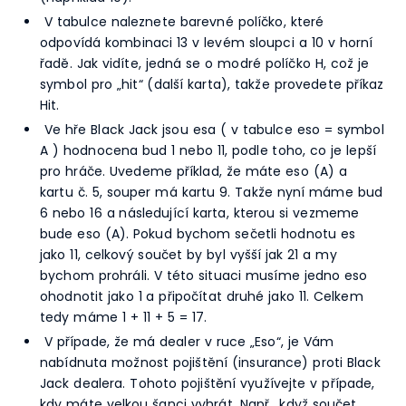
V tabulce naleznete barevné políčko, které
odpovídá kombinaci 13 v levém sloupci a 10 v horní
řadě. Jak vidíte, jedná se o modré políčko H, což je
symbol pro „hit“ (další karta), takže provedete příkaz
Hit.
Ve hře Black Jack jsou esa ( v tabulce eso = symbol
A ) hodnocena bud 1 nebo 11, podle toho, co je lepší
pro hráče. Uvedeme příklad, že máte eso (A) a
kartu č. 5, souper má kartu 9. Takže nyní máme bud
6 nebo 16 a následující karta, kterou si vezmeme
bude eso (A). Pokud bychom sečetli hodnotu es
jako 11, celkový součet by byl vyšší jak 21 a my
bychom prohráli. V této situaci musíme jedno eso
ohodnotit jako 1 a připočítat druhé jako 11. Celkem
tedy máme 1 + 11 + 5 = 17.
V případe, že má dealer v ruce „Eso“, je Vám
nabídnuta možnost pojištění (insurance) proti Black
Jack dealera. Tohoto pojištění využívejte v případe,
kdy máte velkou šanci vyhrát. Např.. když součet