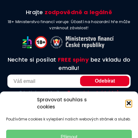
Hrajte
zodpovědně a legálně
18+ Ministerstvo financí varuje: Účastí na hazardní hře může
vzniknout závislost!
Nechte si posílat
FREE spiny
bez vkladu do
emailu!
Odesláním souhlasíte se
Zpracování osobních údajů
Spravovat souhlas s
cookies
O nás
Podmínky užití
Etické principy
Redakční zásady
Používáme cookies k vylepšení našich webových stránek a služeb.
Jak hodnotíme
Odkazy
Kontakt
Přijmout