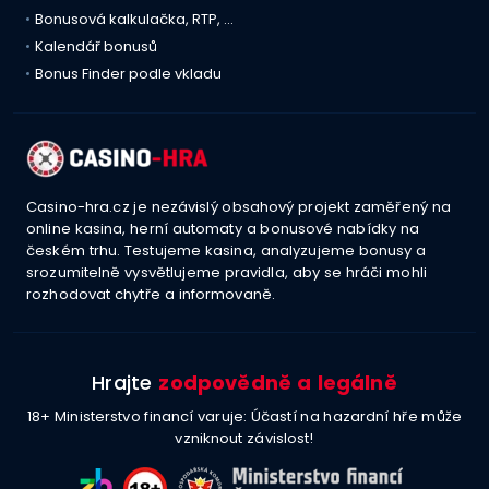
Bonusová kalkulačka, RTP, …
Kalendář bonusů
Bonus Finder podle vkladu
Casino-hra.cz je nezávislý obsahový projekt zaměřený na
online kasina, herní automaty a bonusové nabídky na
českém trhu. Testujeme kasina, analyzujeme bonusy a
srozumitelně vysvětlujeme pravidla, aby se hráči mohli
rozhodovat chytře a informovaně.
Hrajte
zodpovědně a legálně
18+ Ministerstvo financí varuje: Účastí na hazardní hře může
vzniknout závislost!