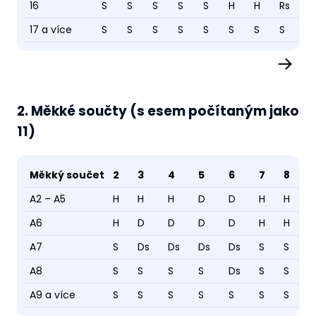
16
S
S
S
S
S
H
H
Rs
R
17 a více
S
S
S
S
S
S
S
S
S
→
2. Měkké součty (s esem počítaným jako
11)
Měkký součet
2
3
4
5
6
7
8
9
A2 – A5
H
H
H
D
D
H
H
H
A6
H
D
D
D
D
H
H
H
A7
S
Ds
Ds
Ds
Ds
S
S
H
A8
S
S
S
S
Ds
S
S
S
A9 a více
S
S
S
S
S
S
S
S