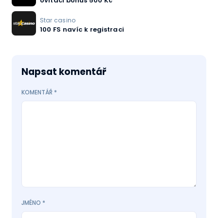
Uvítací bonus 500 Kč
Star casino
100 FS navíc k registraci
Napsat komentář
KOMENTÁŘ
*
JMÉNO
*