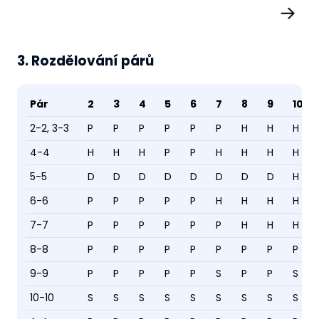
→
3. Rozdělování párů
Pár
2
3
4
5
6
7
8
9
10
2-2, 3-3
P
P
P
P
P
P
H
H
H
4-4
H
H
H
P
P
H
H
H
H
5-5
D
D
D
D
D
D
D
D
H
6-6
P
P
P
P
P
H
H
H
H
7-7
P
P
P
P
P
P
H
H
H
8-8
P
P
P
P
P
P
P
P
P
9-9
P
P
P
P
P
S
P
P
S
10-10
S
S
S
S
S
S
S
S
S