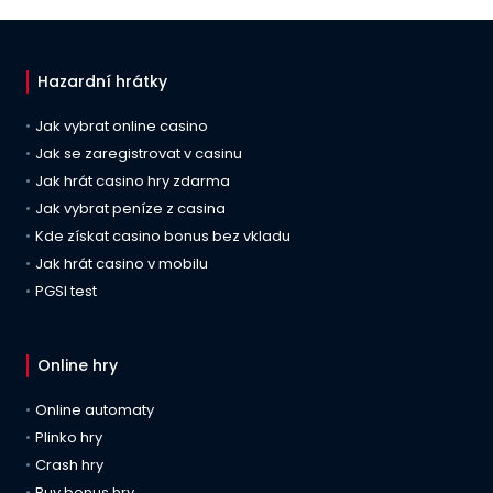
Hazardní hrátky
Jak vybrat online casino
Jak se zaregistrovat v casinu
Jak hrát casino hry zdarma
Jak vybrat peníze z casina
Kde získat casino bonus bez vkladu
Jak hrát casino v mobilu
PGSI test
Online hry
Online automaty
Plinko hry
Crash hry
Buy bonus hry