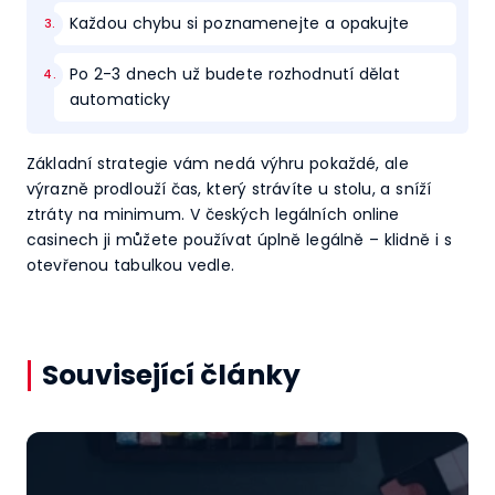
Každou chybu si poznamenejte a opakujte
Po 2-3 dnech už budete rozhodnutí dělat
automaticky
Základní strategie vám nedá výhru pokaždé, ale
výrazně prodlouží čas, který strávíte u stolu, a sníží
ztráty na minimum. V českých legálních online
casinech ji můžete používat úplně legálně – klidně i s
otevřenou tabulkou vedle.
Související články