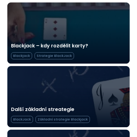
Blackjack – kdy rozdělit karty?
Blackjack
Strategie BlackJack
Další základní streategie
BlackJack
Základní strategie Blackjack