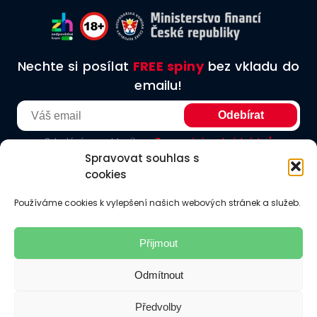
Nechte si posílat
FREE spiny
bez vkladu do
emailu!
Odesláním souhlasíte se
Zpracování osobních údajů
Spravovat souhlas s
cookies
O nás
Podmínky užití
Etické principy
Redakční zásady
Používáme cookies k vylepšení našich webových stránek a služeb.
Jak hodnotíme
Odkazy
Kontakt
Přijmout
Odmítnout
Provozování hazardních her v České republice upravuje zákon
č.
186/2016 Sb.
Účast je povolena pouze osobám starším 18 let. Tento
Předvolby
web obsahuje affiliate odkazy, za registrace či vklady přes ně můžeme