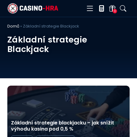
0
Domů
»
Základní strategie Blackjack
Základní strategie
Blackjack
Základní strategie blackjacku – jak snížit
výhodu kasina pod 0,5 %