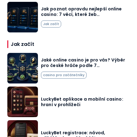
Jak poznat opravdu nejlepší online
casino: 7 věcí, které žeb…
Jak začít
Jak začít
Jaké online casino je pro vás? Výběr
pro české hráče podle 7…
casino pro začátečníky
LuckyBet aplikace a mobilní casino:
hraní v prohlížeči
LuckyBet registrace: návod,