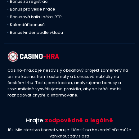
Bonus za registraci
Bonus pro velké hráče
Bonusová kalkulačka, RTP, …
Kalendář bonusů
Bonus Finder podle vkladu
Casino-hra.cz je nezávislý obsahový projekt zaměřený na
online kasina, herní automaty a bonusové nabídky na
českém trhu. Testujeme kasina, analyzujeme bonusy a
srozumitelně vysvětlujeme pravidla, aby se hráči mohli
rozhodovat chytře a informovaně.
Hrajte
zodpovědně a legálně
18+ Ministerstvo financí varuje: Účastí na hazardní hře může
vzniknout závislost!