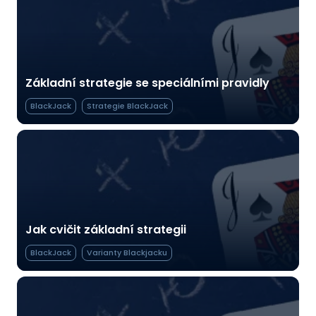
Základní strategie se speciálními pravidly
BlackJack
Strategie BlackJack
Jak cvičit základní strategii
BlackJack
Varianty Blackjacku