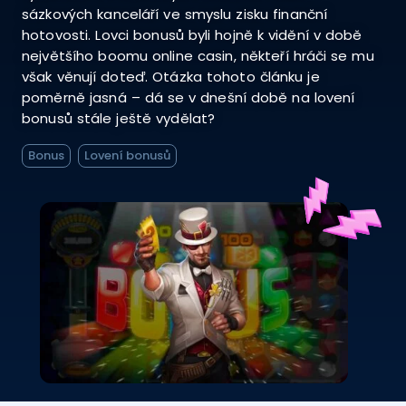
sázkových kanceláří ve smyslu zisku finanční
hotovosti. Lovci bonusů byli hojně k vidění v době
největšího boomu online casin, někteří hráči se mu
však věnují doteď. Otázka tohoto článku je
poměrně jasná – dá se v dnešní době na lovení
bonusů stále ještě vydělat?
Bonus
Lovení bonusů