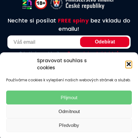
Nechte si posílat
FREE spiny
bez vkladu do
emailu!
Odesláním souhlasíte se
Zpracování osobních údajů
Spravovat souhlas s
cookies
O nás
Podmínky užití
Etické principy
Redakční zásady
Používáme cookies k vylepšení našich webových stránek a služeb.
Jak hodnotíme
Odkazy
Kontakt
Přijmout
Odmítnout
Provozování hazardních her v České republice upravuje zákon
č.
186/2016 Sb.
Účast je povolena pouze osobám starším 18 let. Tento
Předvolby
web obsahuje affiliate odkazy, za registrace či vklady přes ně můžeme
získat provizi, která však neovlivňuje naše
hodnocení ani recenze
.