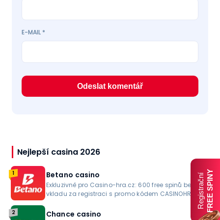
E-MAIL
*
Nejlepší casina 2026
FREE SPINY
1
Betano casino
Registrační
Exkluzivně pro Casino-hra.cz: 600 free spinů bez
vkladu za registraci s promo kódem CASINOHRA.
2
Chance casino