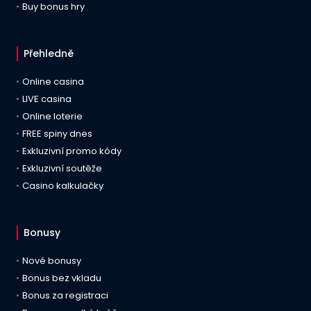
Buy bonus hry
Přehledně
Online casina
LIVE casina
Online loterie
FREE spiny dnes
Exkluzivní promo kódy
Exkluzivní soutěže
Casino kalkulačky
Bonusy
Nové bonusy
Bonus bez vkladu
Bonus za registraci