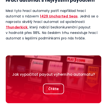
Hrací automat s nejvyšším payoutem
Mezi tyto hrací automaty patří například hrací
automat s názvem
1429 Uncharted Seas
. Jedná se o
naprosto skvělý hrací automat od společnosti
Thunderkick
, který nabízí bezkonkurenční payout
v hodnotě přes 98%. Na českém trhu neexistuje hrací
automat s lepšími podmínkami pro nás hráče.
Jak vypočítat payout výherního automatu?
Čtěte