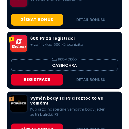
ZÍSKAT BONUS
DETAIL BONUSU
600 FS za registraci
1
+ za 1. vklad 600 Kč bez rizika
PROMOKÓD
CASINOHRA
REGISTRACE
DETAIL BONUSU
Vyměň body za FS a roztoč to ve
3
velkém!
Kup si za nasbírané věrnostní body jeden
ze tří balíčků FS!