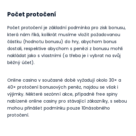
Počet protočení
Počet protočení je základní podmínka pro zisk bonusu,
která nám říká, kolikrát musíme vložit požadovanou
částku (hodnotu bonusu) do hry, abychom bonus
dostali, respektive abychom s penězi z bonusu mohli
nakládat jako s vlastními (a třeba je i vybrat na svůj
běžný účet).
Online casina v současné době vyžadují okolo 30× a
40× protočení bonusových peněz, najdou se však i
výjimky. Některé sezónní akce, případně free spiny
nabízené online casiny pro stávající zákazníky, s sebou
mohou přinášet podmínku pouze 10násobného
protočení.