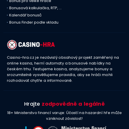
Bonus pro velké hráče
Bonusová kalkulačka, RTP, …
Kalendář bonusů
Bonus Finder podle vkladu
Casino-hra.cz je nezávislý obsahový projekt zaměřený na
online kasina, herní automaty a bonusové nabídky na
českém trhu. Testujeme kasina, analyzujeme bonusy a
srozumitelně vysvětlujeme pravidla, aby se hráči mohli
rozhodovat chytře a informovaně.
Hrajte
zodpovědně a legálně
18+ Ministerstvo financí varuje: Účastí na hazardní hře může
vzniknout závislost!