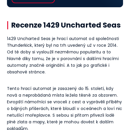
Recenze 1429 Uncharted Seas
1429 Uncharted Seas je hrací automat od společnosti
Thunderkick, který byl na trh uvedený už v roce 2014.
Od té doby si vysloužil nezměrnou popularitu a to
hlavně díky tomu, že je v porovnání s dalšími hracími
automaty značně originální. A to jak po grafické i
obsahové stránce.
Tento hrací automat je zasazený do 15. století, kdy
nová a neprobádaná místa ležela těsně za obzorem.
Evropští námořníci se vraceli z cest a vyprávěli příběhy
o bájných příšerách, které bloudí v oceánech a loví nic
netušící mořeplavce. S sebou si přitom přivezli lodě
plné zlata a mapy, které je mohou dovést k dalším
pokladům.