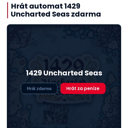
Hrát automat 1429
Uncharted Seas zdarma
1429 Uncharted Seas
Hrát za peníze
Hrát zdarma