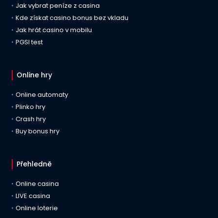
Jak vybrat peníze z casina
Kde získat casino bonus bez vkladu
Jak hrát casino v mobilu
PGSI test
Online hry
Online automaty
Plinko hry
Crash hry
Buy bonus hry
Přehledně
Online casina
LIVE casina
Online loterie