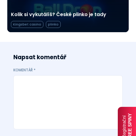
Kolik si vykutálíš? České plinko je tady
Kingsbet casino
plinko
Napsat komentář
KOMENTÁŘ
*
FREE SPINY
Registrační