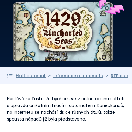
Hrát automat
Informace o automatu
RTP auto
Nestává se často, že bychom se v online casinu setkali
s opravdu unikátním hracím automatem. Koneckonců,
na internetu se nachází tisíce různých titulů, takže
spousta nápadů již byla představena.