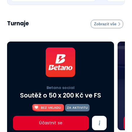
Turnaje
Zobrazit vše
Betano social
Soutěž o 50 x 200 Kč ve FS
P
BEZ VKLADU
ZA AKTIVITU
Účastnit se