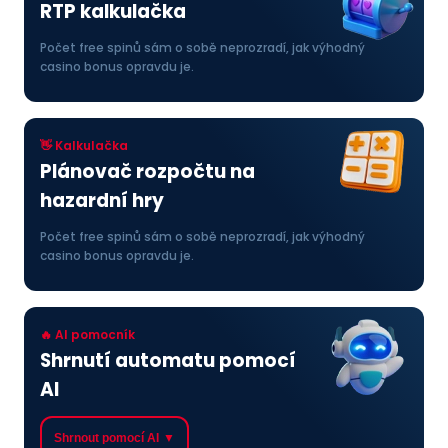
RTP kalkulačka
Počet free spinů sám o sobě neprozradí, jak výhodný
casino bonus opravdu je.
👋 Kalkulačka
Plánovač rozpočtu na
hazardní hry
Počet free spinů sám o sobě neprozradí, jak výhodný
casino bonus opravdu je.
🔥 AI pomocník
Shrnutí automatu pomocí
AI
Shrnout pomocí AI
▼