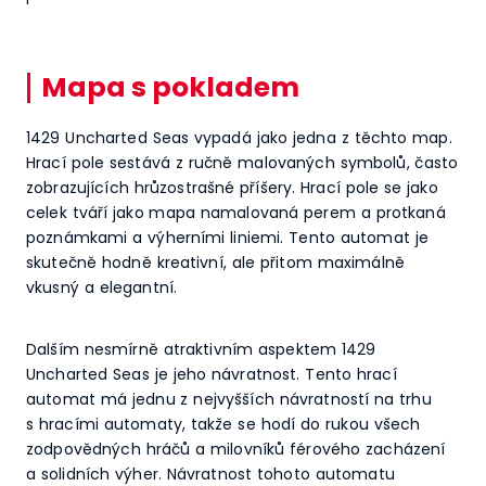
Mapa s pokladem
1429 Uncharted Seas vypadá jako jedna z těchto map.
Hrací pole sestává z ručně malovaných symbolů, často
zobrazujících hrůzostrašné příšery. Hrací pole se jako
celek tváří jako mapa namalovaná perem a protkaná
poznámkami a výherními liniemi. Tento automat je
skutečně hodně kreativní, ale přitom maximálně
vkusný a elegantní.
Dalším nesmírně atraktivním aspektem 1429
Uncharted Seas je jeho návratnost. Tento hrací
automat má jednu z nejvyšších návratností na trhu
s hracími automaty, takže se hodí do rukou všech
zodpovědných hráčů a milovníků férového zacházení
a solidních výher. Návratnost tohoto automatu