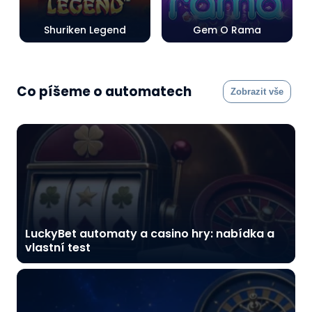
Shuriken Legend
Gem O Rama
Co píšeme o automatech
Zobrazit vše
LuckyBet automaty a casino hry: nabídka a
vlastní test