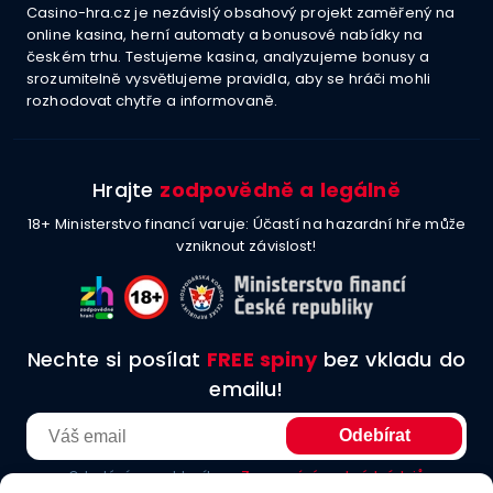
Casino-hra.cz je nezávislý obsahový projekt zaměřený na
online kasina, herní automaty a bonusové nabídky na
českém trhu. Testujeme kasina, analyzujeme bonusy a
srozumitelně vysvětlujeme pravidla, aby se hráči mohli
rozhodovat chytře a informovaně.
Hrajte
zodpovědně a legálně
18+ Ministerstvo financí varuje: Účastí na hazardní hře může
vzniknout závislost!
Nechte si posílat
FREE spiny
bez vkladu do
emailu!
Odesláním souhlasíte se
Zpracování osobních údajů