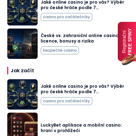
Jaké online casino je pro vás? Výběr
pro české hráče podle 7…
casino pro začátečníky
FREE SPINY
Registrační
České vs. zahraniční online casino:
licence, bonusy a rizika
bezpečné casino
Jak začít
Jaké online casino je pro vás? Výběr
pro české hráče podle 7…
casino pro začátečníky
LuckyBet aplikace a mobilní casino:
hraní v prohlížeči