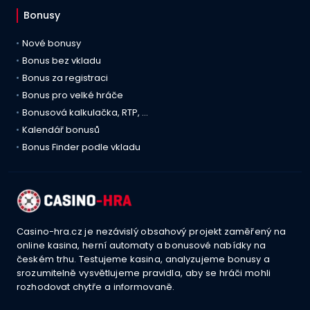
Bonusy
Nové bonusy
Bonus bez vkladu
Bonus za registraci
Bonus pro velké hráče
Bonusová kalkulačka, RTP, …
Kalendář bonusů
Bonus Finder podle vkladu
Casino-hra.cz je nezávislý obsahový projekt zaměřený na
online kasina, herní automaty a bonusové nabídky na
českém trhu. Testujeme kasina, analyzujeme bonusy a
srozumitelně vysvětlujeme pravidla, aby se hráči mohli
rozhodovat chytře a informovaně.