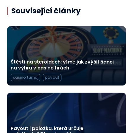
Související články
Štěstí na steroidech: víme jak zvýšit šanci
na výhru v casino hrách
casino turnaj
payout
Payout | položka, která určuje