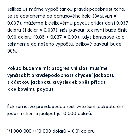
Jelikož už máme vypočítanou pravděpodobnost toho,
že se dostaneme do bonusového kola (3×SEVEN =
0,037), můžeme k celkovému payout přidat další 0,037
dolaru (1 dolar × 0,037). Náš payout tak nyní bude činit
0,90 dolaru (0,86 + 0,037 = 0,90). Když bonusové kolo
zahrneme do našeho výpočtu, celkový payout bude
90%.
Pokud budeme mít progresivní slot, musíme
vynásobit pravděpodobnost chycení jackpotu
s částkou jackpotu a výsledek opět přidat
k celkovému payout.
Řekněme, že pravděpodobnost vytočení jackpotu činí
jeden milion a jackpot je 10 000 dolarů.
1/1 000 000 × 10 000 dolarů = 0,01 dolaru