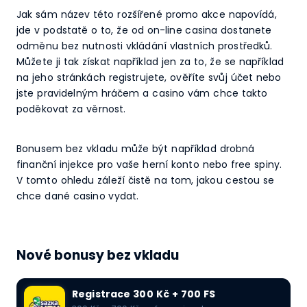
Jak sám název této rozšířené promo akce napovídá,
jde v podstatě o to, že od on-line casina dostanete
odměnu bez nutnosti vkládání vlastních prostředků.
Můžete ji tak získat například jen za to, že se například
na jeho stránkách registrujete, ověříte svůj účet nebo
jste pravidelným hráčem a casino vám chce takto
poděkovat za věrnost.
Bonusem bez vkladu může být například drobná
finanční injekce pro vaše herní konto nebo free spiny.
V tomto ohledu záleží čistě na tom, jakou cestou se
chce dané casino vydat.
Nové bonusy bez vkladu
Registrace 300 Kč + 700 FS