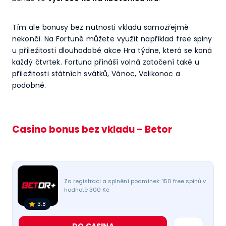
Tím ale bonusy bez nutnosti vkladu samozřejmě
nekončí. Na Fortuně můžete využít například free spiny
u příležitosti dlouhodobé akce Hra týdne, která se koná
každý čtvrtek. Fortuna přináší volná zatočení také u
příležitosti státních svátků, Vánoc, Velikonoc a
podobně.
Casino bonus bez vkladu – Betor
Za registraci a splnění podmínek: 150 free spinů v
hodnotě 300 Kč
3.8