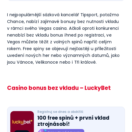
I nejpopulárnější sázková kancelář Tipsport, potažmo
Chance, nabízí zajímavé bonusy bez nutnosti vkladu
v rámci svého Vegas casina. Ačkoli oproti konkurenci
nenabízí bez vkladu bonus ihned po registraci, ve
Vegas můžete těžit z volných spinů napříč celým
rokem. Free spiny se objevují nejčastěji u příležitosti
uvedení nových her nebo významných datumů, jako
jsou Vánoce, Velikonoce nebo i Tři králové.
Casino bonus bez vkladu – LuckyBet
Registruj se dnes a obdržíš:
100 free spinů + první vklad
ztrojnásobí!