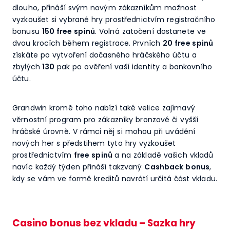
dlouho, přináší svým novým zákazníkům možnost
vyzkoušet si vybrané hry prostřednictvím registračního
bonusu
150 free spinů
. Volná zatočení dostanete ve
dvou krocích během registrace. Prvních
20 free spinů
získáte po vytvoření dočasného hráčského účtu a
zbylých
130
pak po ověření vaší identity a bankovního
účtu.
Grandwin kromě toho nabízí také velice zajímavý
věrnostní program pro zákazníky bronzové či vyšší
hráčské úrovně. V rámci něj si mohou při uvádění
nových her s předstihem tyto hry vyzkoušet
prostřednictvím
free spinů
a na základě vašich vkladů
navíc každý týden přináší takzvaný
Cashback bonus
,
kdy se vám ve formě kreditů navrátí určitá část vkladu.
Casino bonus bez vkladu – Sazka hry