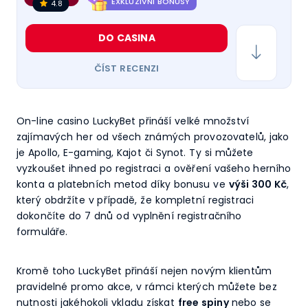
EXKLUZIVNÍ BONUSY
4.8
DO CASINA
ČÍST RECENZI
On-line casino LuckyBet přináší velké množství
zajímavých her od všech známých provozovatelů, jako
je Apollo, E-gaming, Kajot či Synot. Ty si můžete
vyzkoušet ihned po registraci a ověření vašeho herního
konta a platebních metod díky bonusu ve
výši 300 Kč
,
který obdržíte v případě, že kompletní registraci
dokončíte do 7 dnů od vyplnění registračního
formuláře.
Kromě toho LuckyBet přináší nejen novým klientům
pravidelné promo akce, v rámci kterých můžete bez
nutnosti jakéhokoli vkladu získat
free spiny
nebo se