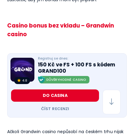
Casino bonus bez vkladu – Grandwin
casino
Registruj se dnes:
150 Kč ve FS + 100 FS s kódem
GRAND100
DŮVĚRYHODNÉ CASINO
4.8
DO CASINA
ČÍST RECENZI
Ačkoli Grandwin casino nepůsobí na českém trhu nijak