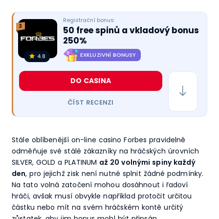
Registrační bonus:
3
50 free spinů a vkladový bonus
250%
EXKLUZIVNÍ BONUSY
4.8
DO CASINA
ČÍST RECENZI
Stále oblíbenější on-line casino Forbes pravidelně
odměňuje své stálé zákazníky na hráčských úrovních
SILVER, GOLD a PLATINUM
až 20 volnými spiny každý
den
, pro jejichž zisk není nutné splnit žádné podmínky.
Na tato volná zatočení mohou dosáhnout i řadoví
hráči, avšak musí obvykle například protočit určitou
částku nebo mít na svém hráčském kontě určitý
zůstatek, aby jim bonus mohl být připsán.