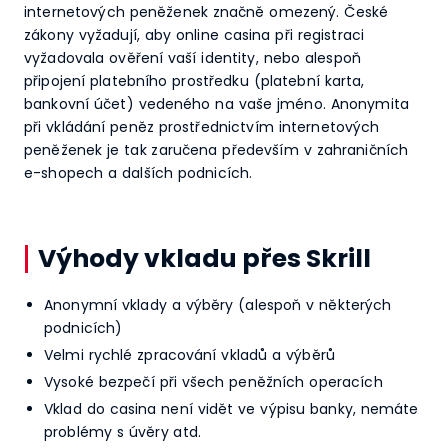
internetových peněženek značně omezený. České
zákony vyžadují, aby online casina při registraci
vyžadovala ověření vaší identity, nebo alespoň
připojení platebního prostředku (platební karta,
bankovní účet) vedeného na vaše jméno. Anonymita
při vkládání peněz prostřednictvím internetových
peněženek je tak zaručena především v zahraničních
e-shopech a dalších podnicích.
Výhody vkladu přes Skrill
Anonymní vklady a výběry (alespoň v některých
podnicích)
Velmi rychlé zpracování vkladů a výběrů
Vysoké bezpečí při všech peněžních operacích
Vklad do casina není vidět ve výpisu banky, nemáte
problémy s úvěry atd.