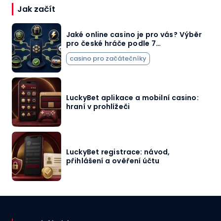
Jak začít
Jaké online casino je pro vás? Výběr
pro české hráče podle 7…
casino pro začátečníky
LuckyBet aplikace a mobilní casino:
hraní v prohlížeči
LuckyBet registrace: návod,
přihlášení a ověření účtu