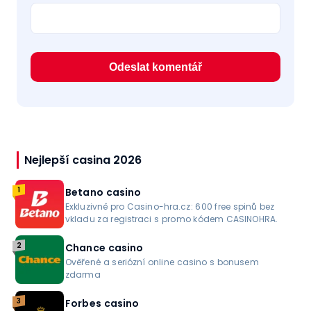
Nejlepší casina 2026
1
Betano casino
Exkluzivně pro Casino-hra.cz: 600 free spinů bez
vkladu za registraci s promo kódem CASINOHRA.
2
Chance casino
Ověřené a seriózní online casino s bonusem
zdarma
3
Forbes casino