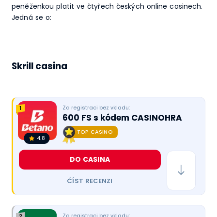
peněženkou platit ve čtyřech českých online casinech.
Jedná se o:
Skrill casina
Za registraci bez vkladu:
1
600 FS s kódem CASINOHRA
TOP CASINO
4.8
DO CASINA
ČÍST RECENZI
Za registraci bez vkladu:
2