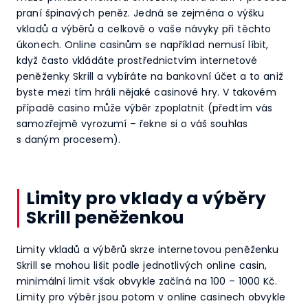
praní špinavých peněz. Jedná se zejména o výšku
vkladů a výběrů a celkově o vaše návyky při těchto
úkonech. Online casinům se například nemusí líbit,
když často vkládáte prostřednictvím internetové
peněženky Skrill a vybíráte na bankovní účet a to aniž
byste mezi tím hráli nějaké casinové hry. V takovém
případě casino může výběr zpoplatnit (předtím vás
samozřejmě vyrozumí – řekne si o váš souhlas
s daným procesem).
Limity pro vklady a výběry
Skrill peněženkou
Limity vkladů a výběrů skrze internetovou peněženku
Skrill se mohou lišit podle jednotlivých online casin,
minimální limit však obvykle začíná na 100 – 1000 Kč.
Limity pro výběr jsou potom v online casinech obvykle