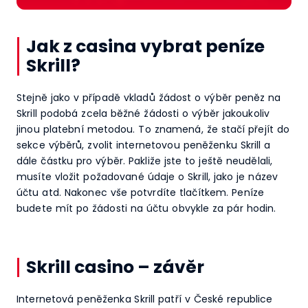
Jak z casina vybrat peníze
Skrill?
Stejně jako v případě vkladů žádost o výběr peněz na
Skrill podobá zcela běžné žádosti o výběr jakoukoliv
jinou platební metodou. To znamená, že stačí přejít do
sekce výběrů, zvolit internetovou peněženku Skrill a
dále částku pro výběr. Pakliže jste to ještě neudělali,
musíte vložit požadované údaje o Skrill, jako je název
účtu atd. Nakonec vše potvrdíte tlačítkem. Peníze
budete mít po žádosti na účtu obvykle za pár hodin.
Skrill casino – závěr
Internetová peněženka Skrill patří v České republice