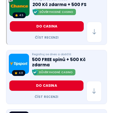
200 Kč zdarma + 500 FS
DŮVĚRYHODNÉ CASINO
4.5
DO CASINA
ČÍST RECENZI
Registruj se dnes a obdržíš:
500 FREE spinů + 500 Kč
zdarma
DŮVĚRYHODNÉ CASINO
4.8
DO CASINA
ČÍST RECENZI