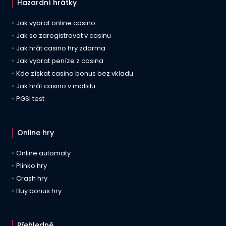
Hazardní hrátky
Jak vybrat online casino
Jak se zaregistrovat v casinu
Jak hrát casino hry zdarma
Jak vybrat peníze z casina
Kde získat casino bonus bez vkladu
Jak hrát casino v mobilu
PGSI test
Online hry
Online automaty
Plinko hry
Crash hry
Buy bonus hry
Přehledně