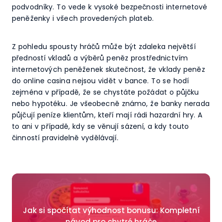
podvodníky. To vede k vysoké bezpečnosti internetové
peněženky i všech provedených plateb.
Z pohledu spousty hráčů může být zdaleka největší
předností vkladů a výběrů peněz prostřednictvím
internetových peněženek skutečnost, že vklady peněz
do online casina nejsou vidět v bance. To se hodí
zejména v případě, že se chystáte požádat o půjčku
nebo hypotéku. Je všeobecně známo, že banky nerada
půjčují peníze klientům, kteří mají rádi hazardní hry. A
to ani v případě, kdy se věnují sázení, a kdy touto
činností pravidelně vydělávají.
Jak si spočítat výhodnost bonusu: Kompletní
návod pro chytré hráče