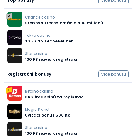
Top bonusy
Více bonusů
2
Chance casino
Srpnová Freespinmánie o 10 milionů
Tokyo casino
30 FS do Tech4Bet her
Star casino
100 FS navíc k registraci
Registrační bonusy
Více bonusů
1
Betano casino
666 free spinů za registraci
Magic Planet
Uvítací bonus 500 Kč
Star casino
100 FS navíc k registraci