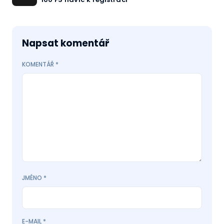
Napsat komentář
KOMENTÁŘ
*
JMÉNO
*
E-MAIL
*