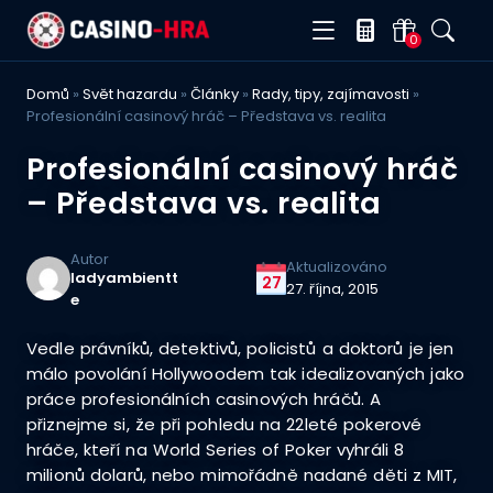
0
Domů
»
Svět hazardu
»
Články
»
Rady, tipy, zajímavosti
»
Profesionální casinový hráč – Představa vs. realita
Profesionální casinový hráč
– Představa vs. realita
Autor
Aktualizováno
ladyambientt
27
27. října, 2015
e
Vedle právníků, detektivů, policistů a doktorů je jen
málo povolání Hollywoodem tak idealizovaných jako
práce profesionálních casinových hráčů. A
přiznejme si, že při pohledu na 22leté pokerové
hráče, kteří na World Series of Poker vyhráli 8
milionů dolarů, nebo mimořádně nadané děti z MIT,