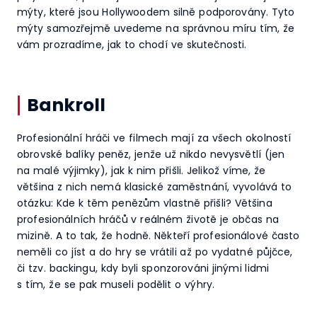
mýty, které jsou Hollywoodem silně podporovány. Tyto
mýty samozřejmě uvedeme na správnou míru tím, že
vám prozradíme, jak to chodí ve skutečnosti.
Bankroll
Profesionální hráči ve filmech mají za všech okolností
obrovské balíky peněz, jenže už nikdo nevysvětlí (jen
na malé výjimky), jak k nim přišli. Jelikož víme, že
většina z nich nemá klasické zaměstnání, vyvolává to
otázku: Kde k těm penězům vlastně přišli? Většina
profesionálních hráčů v reálném životě je občas na
mizině. A to tak, že hodně. Někteří profesionálové často
neměli co jíst a do hry se vrátili až po vydatné půjčce,
či tzv. backingu, kdy byli sponzorováni jinými lidmi
s tím, že se pak museli podělit o výhry.