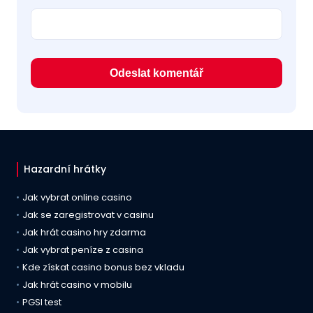
Hazardní hrátky
Jak vybrat online casino
Jak se zaregistrovat v casinu
Jak hrát casino hry zdarma
Jak vybrat peníze z casina
Kde získat casino bonus bez vkladu
Jak hrát casino v mobilu
PGSI test