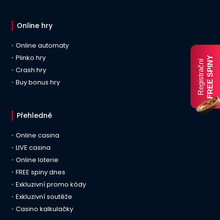
Online hry
Online automaty
Plinko hry
FREE SPINY
Registrační
Crash hry
Buy bonus hry
Přehledně
Online casina
LIVE casina
Online loterie
FREE spiny dnes
Exkluzivní promo kódy
Exkluzivní soutěže
Casino kalkulačky