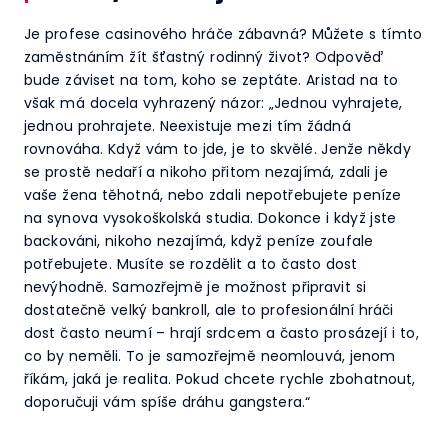
Je profese casinového hráče zábavná? Můžete s tímto
zaměstnáním žít šťastný rodinný život? Odpověď
bude záviset na tom, koho se zeptáte. Aristad na to
však má docela vyhrazený názor: „Jednou vyhrajete,
jednou prohrajete. Neexistuje mezi tím žádná
rovnováha. Když vám to jde, je to skvělé. Jenže někdy
se prostě nedaří a nikoho přitom nezajímá, zdali je
vaše žena těhotná, nebo zdali nepotřebujete peníze
na synova vysokoškolská studia. Dokonce i když jste
backováni, nikoho nezajímá, když peníze zoufale
potřebujete. Musíte se rozdělit a to často dost
nevýhodně. Samozřejmě je možnost připravit si
dostatečně velký bankroll, ale to profesionální hráči
dost často neumí – hrají srdcem a často prosázejí i to,
co by neměli. To je samozřejmě neomlouvá, jenom
říkám, jaká je realita. Pokud chcete rychle zbohatnout,
doporučuji vám spíše dráhu gangstera.“