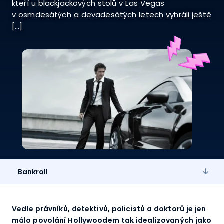
kteří u blackjackových stolů v Las Vegas
v osmdesátých a devadesátých letech vyhráli ještě
[…]
Bankroll
Vedle právníků, detektivů, policistů a doktorů je jen
málo povolání Hollywoodem tak idealizovaných jako