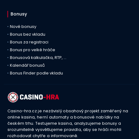
Bonusy
Nové bonusy
Bonus bez vkladu
Bonus za registraci
Bonus pro velké hráče
Bonusová kalkulačka, RTP, …
Kalendář bonusů
Bonus Finder podle vkladu
Casino-hra.cz je nezávislý obsahový projekt zaměřený na
online kasina, herní automaty a bonusové nabídky na
českém trhu. Testujeme kasina, analyzujeme bonusy a
srozumitelně vysvětlujeme pravidla, aby se hráči mohli
rozhodovat chytře a informovaně.