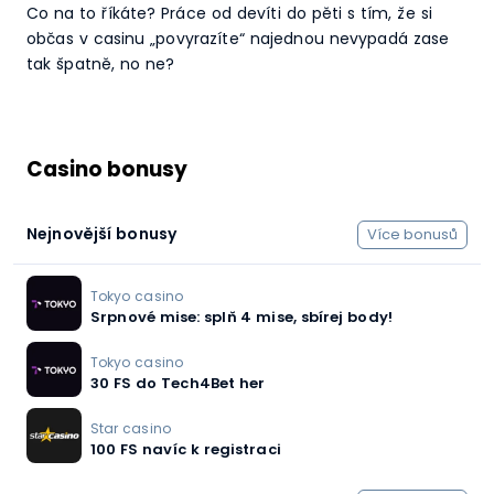
Co na to říkáte? Práce od devíti do pěti s tím, že si
občas v casinu „povyrazíte“ najednou nevypadá zase
tak špatně, no ne?
Casino bonusy
Nejnovější bonusy
Více bonusů
Tokyo casino
Srpnové mise: splň 4 mise, sbírej body!
Tokyo casino
30 FS do Tech4Bet her
Star casino
100 FS navíc k registraci