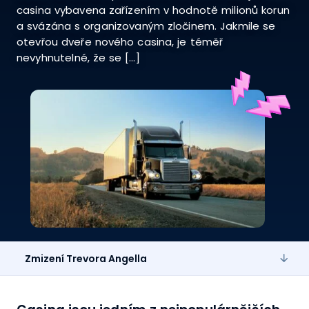
casina vybavena zařízením v hodnotě milionů korun
a svázána s organizovaným zločinem. Jakmile se
otevřou dveře nového casina, je téměř
nevyhnutelné, že se […]
Zmizení Trevora Angella