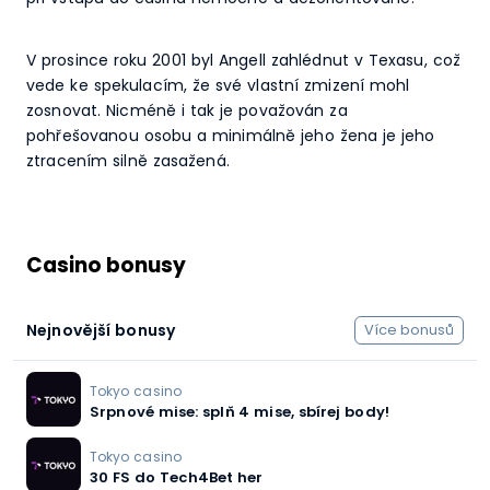
V prosince roku 2001 byl Angell zahlédnut v Texasu, což
vede ke spekulacím, že své vlastní zmizení mohl
zosnovat. Nicméně i tak je považován za
pohřešovanou osobu a minimálně jeho žena je jeho
ztracením silně zasažená.
Casino bonusy
Nejnovější bonusy
Více bonusů
Tokyo casino
Srpnové mise: splň 4 mise, sbírej body!
Tokyo casino
30 FS do Tech4Bet her