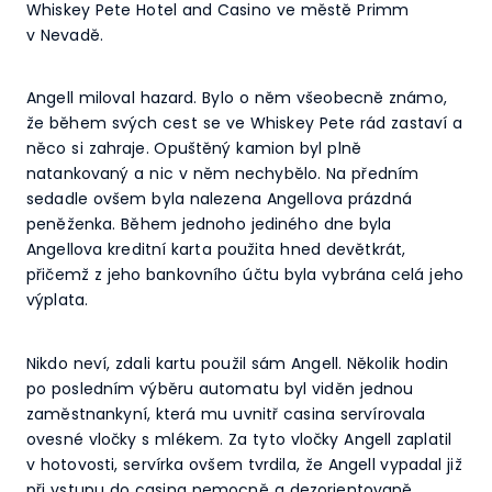
Whiskey Pete Hotel and Casino ve městě Primm
v Nevadě.
Angell miloval hazard. Bylo o něm všeobecně známo,
že během svých cest se ve Whiskey Pete rád zastaví a
něco si zahraje. Opuštěný kamion byl plně
natankovaný a nic v něm nechybělo. Na předním
sedadle ovšem byla nalezena Angellova prázdná
peněženka. Během jednoho jediného dne byla
Angellova kreditní karta použita hned devětkrát,
přičemž z jeho bankovního účtu byla vybrána celá jeho
výplata.
Nikdo neví, zdali kartu použil sám Angell. Několik hodin
po posledním výběru automatu byl viděn jednou
zaměstnankyní, která mu uvnitř casina servírovala
ovesné vločky s mlékem. Za tyto vločky Angell zaplatil
v hotovosti, servírka ovšem tvrdila, že Angell vypadal již
při vstupu do casina nemocně a dezorientovaně.