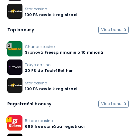
Star casino
100 FS navíc k registraci
Top bonusy
Více bonusů
2
Chance casino
Srpnová Freespinmánie o 10 milionů
Tokyo casino
30 FS do Tech4Bet her
Star casino
100 FS navíc k registraci
Registrační bonusy
Více bonusů
1
Betano casino
666 free spinů za registraci