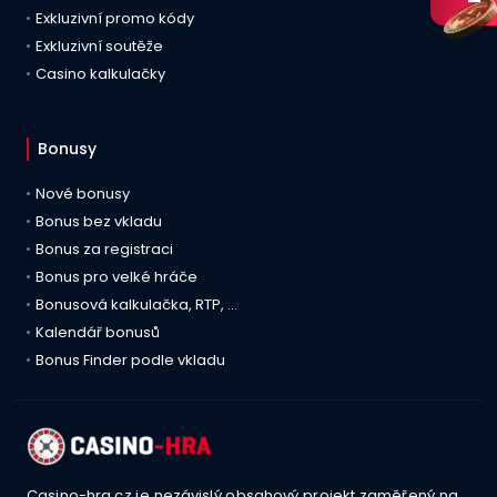
Exkluzivní promo kódy
Exkluzivní soutěže
Casino kalkulačky
Bonusy
Nové bonusy
Bonus bez vkladu
Bonus za registraci
Bonus pro velké hráče
Bonusová kalkulačka, RTP, …
Kalendář bonusů
Bonus Finder podle vkladu
Casino-hra.cz je nezávislý obsahový projekt zaměřený na