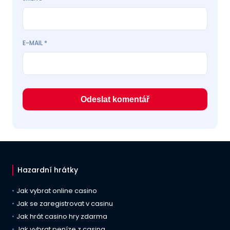
E-MAIL
*
Hazardní hrátky
Jak vybrat online casino
Jak se zaregistrovat v casinu
Jak hrát casino hry zdarma
Jak vybrat peníze z casina