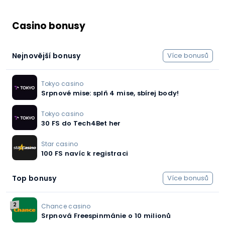
Casino bonusy
Nejnovější bonusy
Více bonusů
Tokyo casino
Srpnové mise: splň 4 mise, sbírej body!
Tokyo casino
30 FS do Tech4Bet her
Star casino
100 FS navíc k registraci
Top bonusy
Více bonusů
2
Chance casino
Srpnová Freespinmánie o 10 milionů