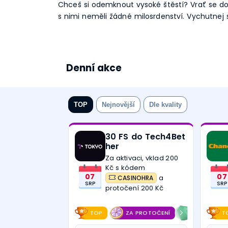
Chceš si odemknout vysoké štěstí? Vrať se do 
s nimi neměli žádné milosrdenství. Vychutnej si
Denní akce
TOP
Nejnovější
Dle kvality
30 FS do Tech4Bet
her
Za aktivaci, vklad 200
Kč s kódem
07
07
a
CASINOHRA
SRP
SRP
protočení 200 Kč
TOP
ZA PROTOČENÍ
ZA VKLAD
T