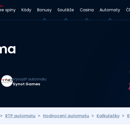
ee spiny
Kódy
Bonusy
Soutěže
Casina
Automaty
Č
rma
Vývojář automatu
Synot Games
RTP automatu
Hodnocení automatu
Kalkulačky
R