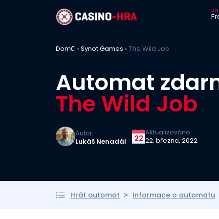
Fr
Domů
»
Synot Games
»
The Wild Job
Automat zda
The Wild Job
Aktualizováno
Autor
22
22. března, 2022
Lukáš Nenadál
Hrát automat
Informace o automatu