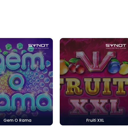
Gem O Rama
Fruiti XXL