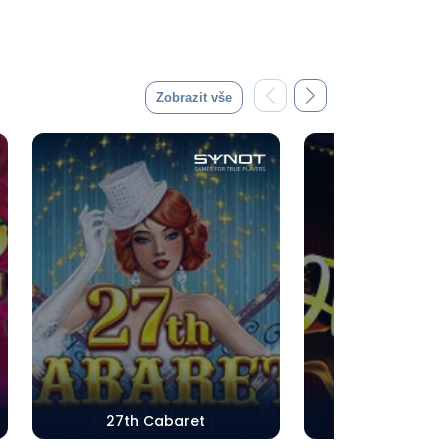
Zobrazit vše
27th Cabaret
Harlequin