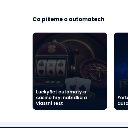
Co píšeme o automatech
LuckyBet automaty a
casino hry: nabídka a
Forb
vlastní test
auto