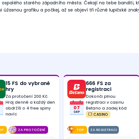
ospalého starého západního města. Čekají na tebe banditi, kte
 úžasnou grafiku a počkej, až se objeví tři různé lupičské znak
15 FS do vybrané
666 FS za
hry
registraci
Za protočení 200 Kč.
Dokonči plnou
Hraj denně a každý den
registraci v casinu
07
obdržíš o 4 free spiny
Betano a zadej kód
SRP
navíc
CASINO
OP
ZA PROTOČENÍ
TOP
ZA REGISTRACI