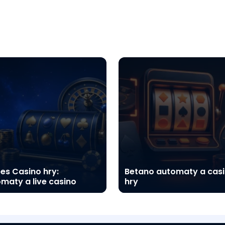
es Casino hry:
Betano automaty a cas
maty a live casino
hry