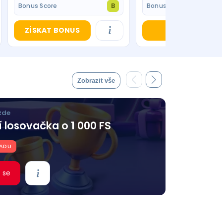
B
Bonus Score
Bonus Score
ZÍSKAT BONUS
ZÍSKAT BONU
Zobrazit vše
zde
 losovačka o 1 000 FS
LADU
 se