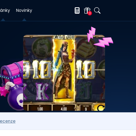
lánky
Novinky
0
ecenze