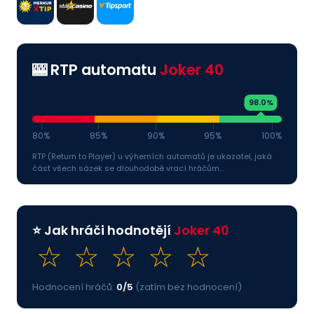
🎰 RTP automatu
Joker 40
98.0%
80%
85%
90%
95%
100%
RTP (Return to Player) u výherních automatů je ukazatel, jaká
část všech sázek se dlouhodobě vrací hráčům…
⭐ Jak hráči hodnotějí
Joker 40
☆
☆
☆
☆
☆
Hodnocení hráčů:
0/5
(zatím bez hodnocení)