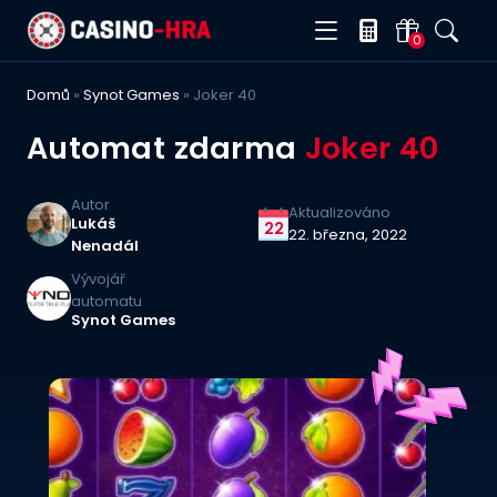
0
Domů
»
Synot Games
»
Joker 40
Automat zdarma
Joker 40
Autor
Aktualizováno
Lukáš
22
22. března, 2022
Nenadál
Vývojář
automatu
Synot Games