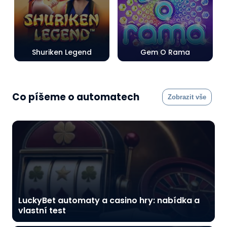
Shuriken Legend
Gem O Rama
Co píšeme o automatech
Zobrazit vše
LuckyBet automaty a casino hry: nabídka a
vlastní test