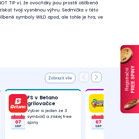
YNOT TIP ví, že ovocňáky jsou prostě oblíbená
 získat tvoji vysněnou výhru. Sedmička v této
líbené symboly WILD apod, ale tohle je hra, ve
FREE SPINY
Registrační
Zobrazit vše
FS v Betano
3x FS na onl
grilovačce
Fiesta
Vyber si jeden ze 3
za VKLAD 500 Kč s
symbolů a získej free
kódem:
FIE
07
07
spiny
SRP
SRP