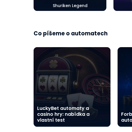
Shuriken Legend
Co píšeme o automatech
LuckyBet automaty a
casino hry: nabídka a
Forb
vlastní test
auto