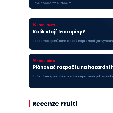
dlouhodobě vrací hráčům…
👋 Kalkulačka
Kolik stojí free spiny?
Počet free spinů sám o sobě neprozradí, jak výhodn
👋 Kalkulačka
Plánovač rozpočtu na hazardní 
Počet free spinů sám o sobě neprozradí, jak výhodn
Recenze Fruiti