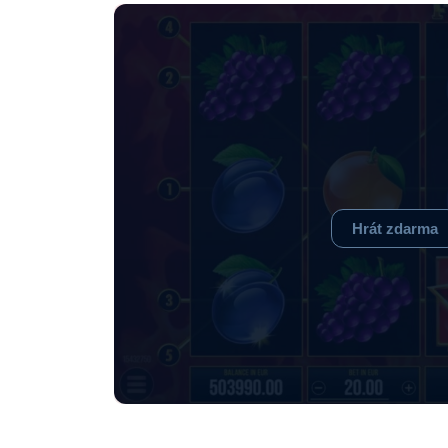
Hrát zdarma