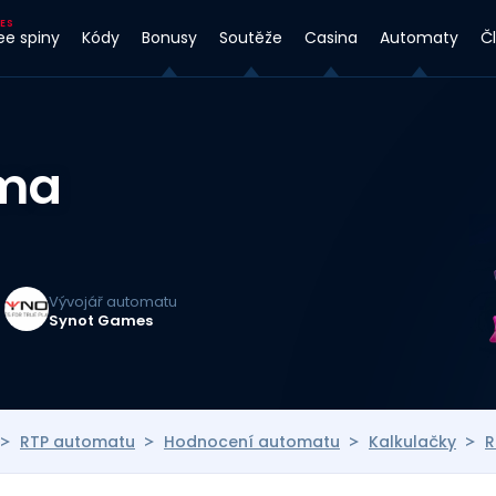
ee spiny
Kódy
Bonusy
Soutěže
Casina
Automaty
Č
rma
Vývojář automatu
Synot Games
RTP automatu
Hodnocení automatu
Kalkulačky
R