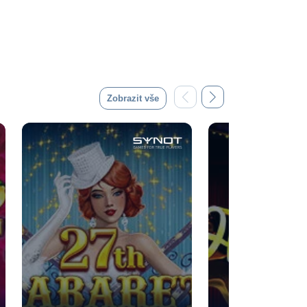
Zobrazit vše