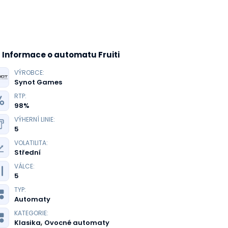
Informace o automatu Fruiti
VÝROBCE:
Synot Games
RTP:
98%
VÝHERNÍ LINIE:
5
VOLATILITA:
Střední
VÁLCE:
5
TYP:
Automaty
KATEGORIE:
,
Klasika
Ovocné automaty