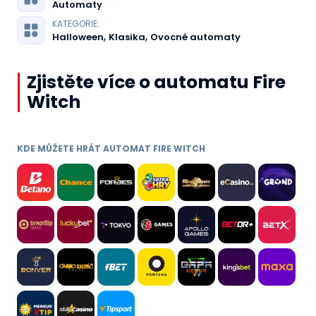
Automaty
KATEGORIE:
,
,
Halloween
Klasika
Ovocné automaty
Zjistěte více o automatu Fire
Witch
KDE MŮŽETE HRÁT AUTOMAT FIRE WITCH