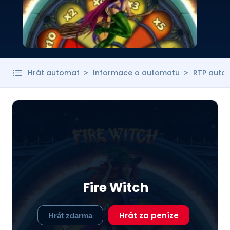
Hrát automat
Informace o automatu
RTP auto
Fire Witch
Hrát za peníze
Hrát zdarma