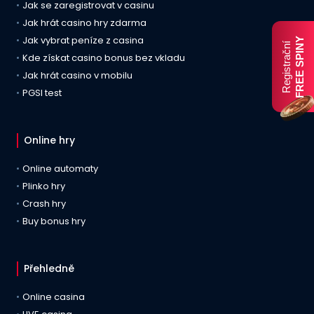
Jak se zaregistrovat v casinu
Jak hrát casino hry zdarma
Jak vybrat peníze z casina
FREE SPINY
Registrační
Kde získat casino bonus bez vkladu
Jak hrát casino v mobilu
PGSI test
Online hry
Online automaty
Plinko hry
Crash hry
Buy bonus hry
Přehledně
Online casina