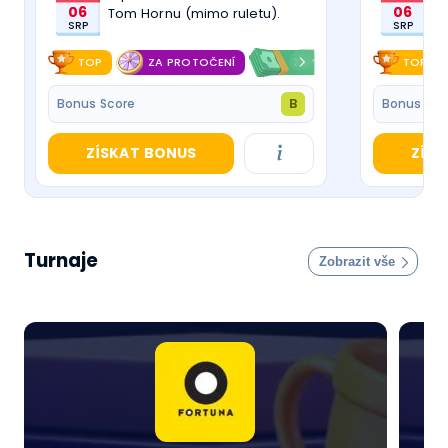
06
06
Tom Hornu (mimo ruletu).
SRP
SRP
TOP
ZA PROTOČENÍ
ZA VKLAD
TOP
B
Bonus Score
Bonus Sco
ZÍSKAT BONUS
ZÍSK
Turnaje
Zobrazit vše