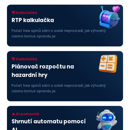
👋 Kalkulačka
RTP kalkulačka
Počet free spinů sám o sobě neprozradí, jak výhodný
casino bonus opravdu je.
👋 Kalkulačka
Plánovač rozpočtu na
hazardní hry
Počet free spinů sám o sobě neprozradí, jak výhodný
casino bonus opravdu je.
🔥 AI pomocník
Shrnutí automatu pomocí
AI