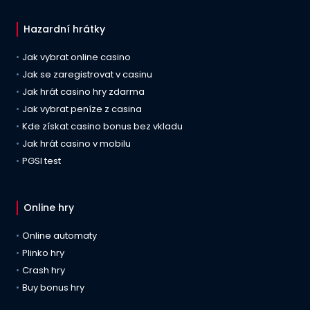
Hazardní hrátky
Jak vybrat online casino
Jak se zaregistrovat v casinu
Jak hrát casino hry zdarma
Jak vybrat peníze z casina
Kde získat casino bonus bez vkladu
Jak hrát casino v mobilu
PGSI test
Online hry
Online automaty
Plinko hry
Crash hry
Buy bonus hry