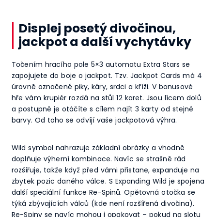
Displej posetý divočinou,
jackpot a další vychytávky
Točením hracího pole 5×3 automatu Extra Stars se
zapojujete do boje o jackpot. Tzv. Jackpot Cards má 4
úrovně označené piky, káry, srdci a kříži. V bonusové
hře vám krupiér rozdá na stůl 12 karet. Jsou lícem dolů
a postupně je otáčíte s cílem najít 3 karty od stejné
barvy. Od toho se odvíjí vaše jackpotová výhra.
Wild symbol nahrazuje základní obrázky a vhodně
doplňuje výherní kombinace. Navíc se strašně rád
rozšiřuje, takže když před vámi přistane, expanduje na
zbytek pozic daného válce. S Expanding Wild je spojena
další speciální funkce Re-Spinů. Opětovná otočka se
týká zbývajících válců (kde není rozšířená divočina).
Re-Spiny se navíc mohou i opakovat – pokud na slotu