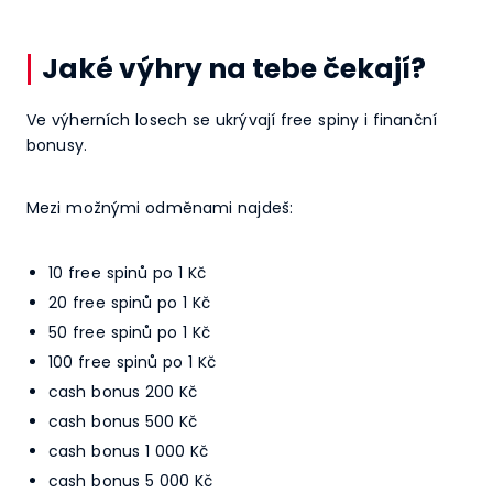
Jaké výhry na tebe čekají?
Ve výherních losech se ukrývají free spiny i finanční
bonusy.
Mezi možnými odměnami najdeš:
10 free spinů po 1 Kč
20 free spinů po 1 Kč
50 free spinů po 1 Kč
100 free spinů po 1 Kč
cash bonus 200 Kč
cash bonus 500 Kč
cash bonus 1 000 Kč
cash bonus 5 000 Kč