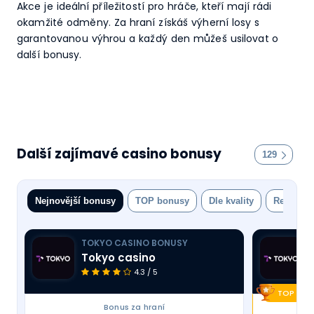
Akce je ideální příležitostí pro hráče, kteří mají rádi
okamžité odměny. Za hraní získáš výherní losy s
garantovanou výhrou a každý den můžeš usilovat o
další bonusy.
Další zajímavé casino bonusy
129
Nejnovější bonusy
TOP bonusy
Dle kvality
Registra
TOKYO CASINO BONUSY
Tokyo casino
4.3 / 5
TOP
Bonus za hraní