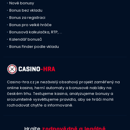
Nové bonusy
Bonus bez vkladu
Bonus za registraci
Bonus pro velké hráče
Bonusová kalkulačka, RTP, …
Kalendář bonusů
Bonus Finder podle vkladu
Casino-hra.cz je nezávislý obsahový projekt zaměřený na
online kasina, herní automaty a bonusové nabídky na
českém trhu. Testujeme kasina, analyzujeme bonusy a
srozumitelně vysvětlujeme pravidla, aby se hráči mohli
rozhodovat chytře a informovaně.
Hrajte
zodpovědně a legálně