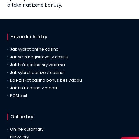
a také nabízené bonusy.
Hazardní hrátky
Jak vybrat online casino
Jak se zaregistrovat v casinu
Jak hrát casino hry zdarma
Jak vybrat peníze z casina
Kde získat casino bonus bez vkladu
Jak hrát casino v mobilu
PGSI test
Online hry
Online automaty
Plinko hry