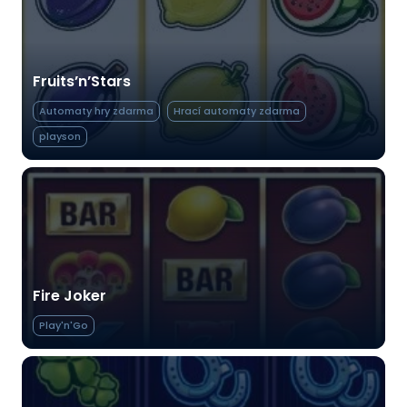
Fruits’n’Stars
Automaty hry zdarma
Hrací automaty zdarma
playson
Fire Joker
Play'n'Go