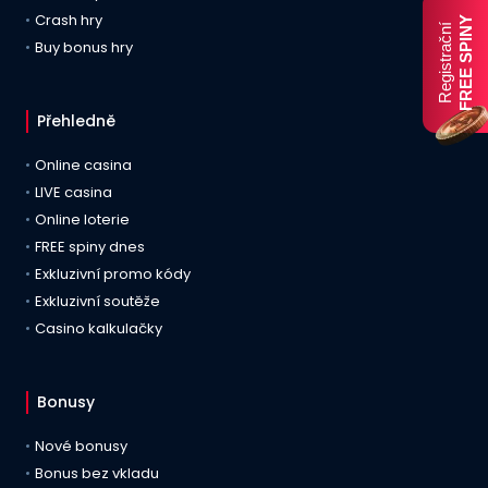
Crash hry
FREE SPINY
Registrační
Buy bonus hry
Přehledně
Online casina
LIVE casina
Online loterie
FREE spiny dnes
Exkluzivní promo kódy
Exkluzivní soutěže
Casino kalkulačky
Bonusy
Nové bonusy
Bonus bez vkladu