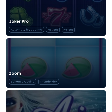
Joker Pro
Automaty hry zdarma
Net Ent
NetEnt
Zoom
Bohemia Casino
Thunderkick