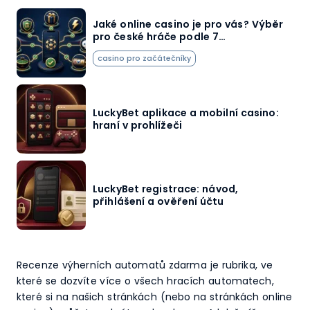
Jaké online casino je pro vás? Výběr
pro české hráče podle 7…
casino pro začátečníky
LuckyBet aplikace a mobilní casino:
hraní v prohlížeči
LuckyBet registrace: návod,
přihlášení a ověření účtu
Recenze výherních automatů zdarma je rubrika, ve
které se dozvíte více o všech hracích automatech,
které si na našich stránkách (nebo na stránkách online