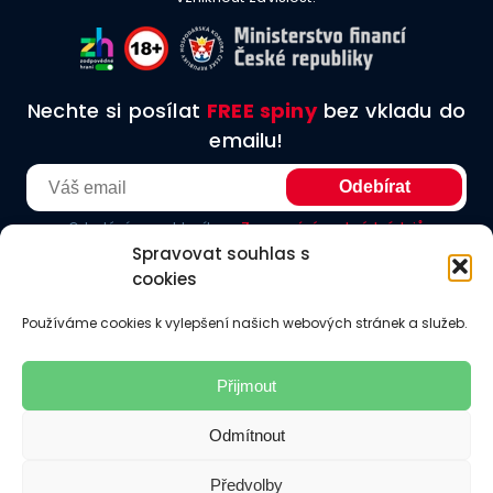
Nechte si posílat
FREE spiny
bez vkladu do
emailu!
Odesláním souhlasíte se
Zpracování osobních údajů
Spravovat souhlas s
cookies
O nás
Podmínky užití
Etické principy
Redakční zásady
Používáme cookies k vylepšení našich webových stránek a služeb.
Jak hodnotíme
Odkazy
Kontakt
Přijmout
Odmítnout
Provozování hazardních her v České republice upravuje zákon
č.
186/2016 Sb.
Účast je povolena pouze osobám starším 18 let. Tento
Předvolby
web obsahuje affiliate odkazy, za registrace či vklady přes ně můžeme