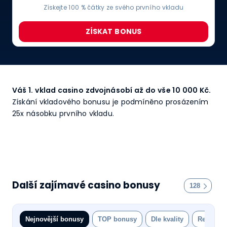
Získejte 100 % čátky ze svého prvního vkladu
ZÍSKAT BONUS
Váš 1. vklad casino zdvojnásobí až do vše 10 000 Kč.
Získání vkladového bonusu je podmíněno prosázením
25x násobku prvního vkladu.
Další zajímavé casino bonusy
128
Nejnovější bonusy
TOP bonusy
Dle kvality
Registra