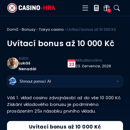
0
Domů
»
Bonusy
»
Tokyo casino
»
Uvítací bonus až 10 000 Kč
Uvítací bonus až 10 000 Kč
Autor
Aktualizováno
Lukáš
23
23. července, 2026
Nenadál
Shrnout pomocí AI
▼
Váš 1. vklad casino zdvojnásobí až do vše 10 000 Kč.
Získání vkladového bonusu je podmíněno
prosázením 25x násobku prvního vkladu.
Uvítací bonus až 10 000 Kč