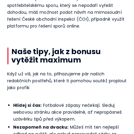
spotřebitelskému sporu, který se nepodaří vyřešit
dohodou, máš možnost podat návrh na mimosoudní
řešení České obchodní inspekci (ČOI), případně využít
platformu pro řešení sporů online.
Naše tipy, jak z bonusu
vytěžit maximum
Když už víš, jak na to, přihazujeme pár našich
redakčních postřehů, které ti pomohou soutěž proplout
jako profík:
Hlídej si čas:
Fotbalové zápasy nečekají. Sleduj
webovou stránku akce pravidelně, ať nepropásneš
uzávěrku tipů před výkopem.
Nezapomeň na dvacku:
Můžeš mít ten nejlepší