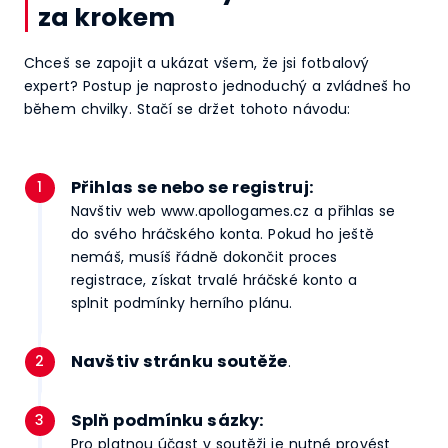
za krokem
Chceš se zapojit a ukázat všem, že jsi fotbalový
expert? Postup je naprosto jednoduchý a zvládneš ho
během chvilky. Stačí se držet tohoto návodu:
Přihlas se nebo se registruj:
Navštiv web www.apollogames.cz a přihlas se
do svého hráčského konta. Pokud ho ještě
nemáš, musíš řádně dokončit proces
registrace, získat trvalé hráčské konto a
splnit podmínky herního plánu.
Navštiv stránku soutěže
.
Splň podmínku sázky:
Pro platnou účast v soutěži je nutné provést