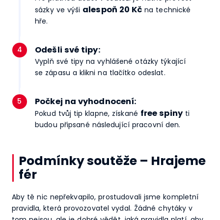
alespoň 20 Kč
sázky ve výši
na technické
hře.
Odešli své tipy:
Vyplň své tipy na vyhlášené otázky týkající
se zápasu a klikni na tlačítko odeslat.
Počkej na vyhodnocení:
free spiny
Pokud tvůj tip klapne, získané
ti
budou připsané následující pracovní den.
Podmínky soutěže – Hrajeme
fér
Aby tě nic nepřekvapilo, prostudovali jsme kompletní
pravidla, která provozovatel vydal. Žádné chytáky v
tom nejsou, ale je dobré vědět, jaká pravidla platí, aby