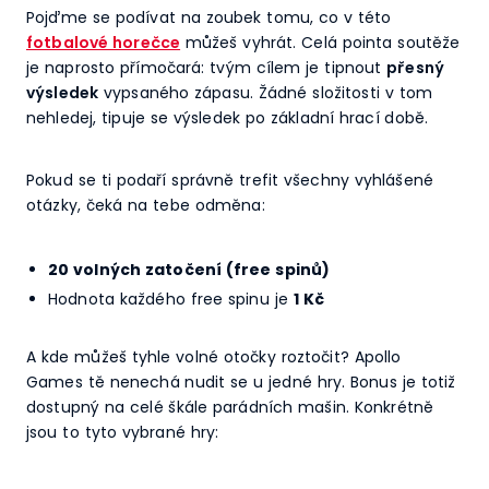
Pojďme se podívat na zoubek tomu, co v této
fotbalové horečce
můžeš vyhrát. Celá pointa soutěže
je naprosto přímočará: tvým cílem je tipnout
přesný
výsledek
vypsaného zápasu. Žádné složitosti v tom
nehledej, tipuje se výsledek po základní hrací době.
Pokud se ti podaří správně trefit všechny vyhlášené
otázky, čeká na tebe odměna:
20 volných zatočení (free spinů)
Hodnota každého free spinu je
1 Kč
A kde můžeš tyhle volné otočky roztočit? Apollo
Games tě nenechá nudit se u jedné hry. Bonus je totiž
dostupný na celé škále parádních mašin. Konkrétně
jsou to tyto vybrané hry: