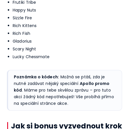
Frutiki Tribe
Happy Nuts
Sizzle Fire
Rich Kittens
Rich Fish
Gladorius
Scary Night
Lucky Chessmate
Poznámka o kódech:
Možná se ptáš, zda je
nutné zadávat nějaký speciální
Apollo promo
kód
. Máme pro tebe skvělou zprávu – pro tuto
akci žádný kód nepotřebuješ! Vše probíhá přímo
na speciální stránce akce.
Jak si bonus vyzvednout krok