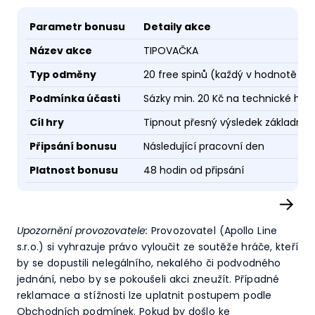
Parametr bonusu
Detaily akce
Název akce
TIPOVAČKA
Typ odměny
20 free spinů (každý v hodnotě 1 K
Podmínka účasti
Sázky min. 20 Kč na technické hře
Cíl hry
Tipnout přesný výsledek základní 
Připsání bonusu
Následující pracovní den
Platnost bonusu
48 hodin od připsání
→
Upozornění provozovatele:
Provozovatel (Apollo Line
s.r.o.) si vyhrazuje právo vyloučit ze soutěže hráče, kteří
by se dopustili nelegálního, nekalého či podvodného
jednání, nebo by se pokoušeli akci zneužít. Případné
reklamace a stížnosti lze uplatnit postupem podle
Obchodních podmínek. Pokud by došlo ke