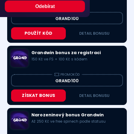
DejviHry
200 Kč
PROMOKÓD
GRAND100
Deivid
200 Kč
POUŽÍT KÓD
DETAIL BONUSU
11.
filipsich24@gmail.com
Grandwin bonus za registraci
12. ahojda85
150 Kč ve FS + 100 Kč s kódem
13.
sincakmark@gmail.com
PROMOKÓD
GRAND100
14. Tomik47
15. Rybicka1993
ZÍSKAT BONUS
DETAIL BONUSU
16. noobmaster
Narozeninový bonus Grandwin
Až 250 Kč ve free spinech podle statusu
17. Teena23