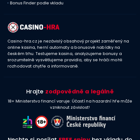
Bonus Finder podle vkladu
48. Chary85
49. Lenka Mazurkova
Casino-hra.cz je nezávislý obsahový projekt zaměřený na
50. buzztekk
online kasina, herní automaty a bonusové nabídky na
českém trhu. Testujeme kasina, analyzujeme bonusy a
51. Kejmi27
srozumitelně vysvětlujeme pravidla, aby se hráči mohli
rozhodovat chytře a informovaně.
52. PetrObrk
53. Mirkynel
Hrajte
zodpovědně a legálně
54. Krouzelicek
18+ Ministerstvo financí varuje: Účastí na hazardní hře může
vzniknout závislost!
55. Prelud
56. prochazkovav
Nechte si posílat
FREE spiny
bez vkladu do