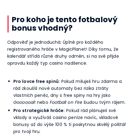
Pro koho je tento fotbalový
bonus vhodný?
Odpověď je jednoduchá: Úplně pro každého
registrovaného hráče v MagicPlanet! Díky tomu, že
kalendář střídá různé druhy odměn, si na své přijde
opravdu každý typ casino nadšence.
Pro lovce free spinů:
Pokud miluješ hru zdarma a
rád zkoušíš nové automaty bez rizika ztráty
vlastních peněz, dny s free spiny na hry jako
Goooooal!
nebo
Football on Fire
budou tvým rájem.
Pro strategické hráče:
Pokud rád plánuješ své
vklady a využíváš casino peníze navíc, vkladové
bonusy až do výše 100 % ti poskytnou skvělý polštář
pro tvoji hru.