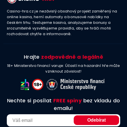
Casino-hra.cz je nezávislý obsahový projekt zaměřený na
online kasina, herní automaty a bonusové nabídky na
českém trhu. Testujeme kasina, analyzujeme bonusy a
srozumitelně vysvětlujeme pravidla, aby se hráči mohli
rozhodovat chytře a informovaně.
Hrajte
zodpovědně a legálně
18+ Ministerstvo financí varuje: Účastí na hazardní hře může
vzniknout závislost!
Nechte si posílat
FREE spiny
bez vkladu do
emailu!