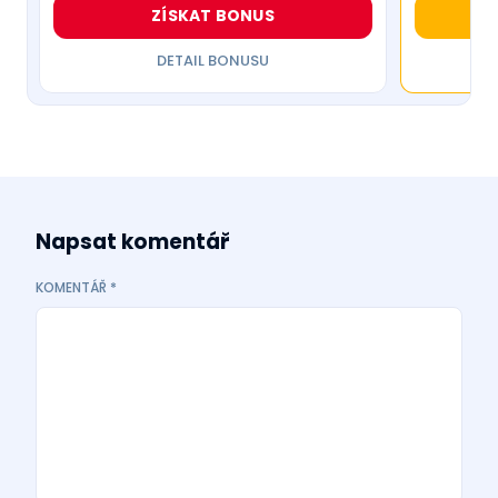
ZÍSKAT BONUS
Z
DETAIL BONUSU
Napsat komentář
KOMENTÁŘ
*