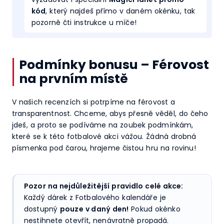
kód
, který najdeš přímo v daném okénku, tak
pozorně čti instrukce u míče!
Podmínky bonusu – Férovost
na prvním místě
V našich recenzích si potrpíme na férovost a
transparentnost. Chceme, abys přesně věděl, do čeho
jdeš, a proto se podíváme na zoubek podmínkám,
které se k této fotbalové akci vážou. Žádná drobná
písmenka pod čarou, hrajeme čistou hru na rovinu!
P
ozor na nejdůležitější pravidlo celé akce:
Každý dárek z Fotbalového kalendáře je
dostupný
pouze v daný den!
Pokud okénko
nestihnete otevřít, nenávratně propadá.