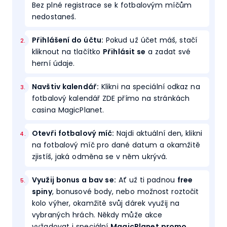
Bez plné registrace se k fotbalovým míčům
nedostaneš.
Přihlášení do účtu:
Pokud už účet máš, stačí
kliknout na tlačítko
Přihlásit se
a zadat své
herní údaje.
Navštiv kalendář:
Klikni na speciální odkaz na
fotbalový kalendář ZDE přímo na stránkách
casina MagicPlanet.
Otevři fotbalový míč:
Najdi aktuální den, klikni
na fotbalový míč pro dané datum a okamžitě
zjistíš, jaká odměna se v něm ukrývá.
Využij bonus a bav se:
Ať už ti padnou
free
spiny
, bonusové body, nebo možnost roztočit
kolo výher, okamžitě svůj dárek využij na
vybraných hrách. Někdy může akce
vyžadovat i speciální
MagicPlanet promo