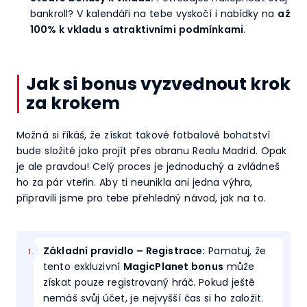
bankroll? V kalendáři na tebe vyskočí i nabídky na
až
100% k vkladu s atraktivními podmínkami
.
Jak si bonus vyzvednout krok
za krokem
Možná si říkáš, že získat takové fotbalové bohatství
bude složité jako projít přes obranu Realu Madrid. Opak
je ale pravdou! Celý proces je jednoduchý a zvládneš
ho za pár vteřin. Aby ti neunikla ani jedna výhra,
připravili jsme pro tebe přehledný návod, jak na to.
Základní pravidlo – Registrace:
Pamatuj, že
tento exkluzivní
MagicPlanet bonus
může
získat pouze registrovaný hráč. Pokud ještě
nemáš svůj účet, je nejvyšší čas si ho založit.