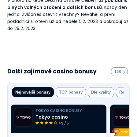
V únoru na tebe čeká na ostrově celkem
21 pokladnic
plných volných otočení a dalších bonusů
. Každý den
jedna. Zvládneš otevřít všechny? Neváhej a první
pokladnici si otevři už od neděle 5.2. 2023 a pokračuj až
do 25.2. 2023.
Další zajímavé casino bonusy
128
Nejnovější bonusy
TOP bonusy
Dle kvality
Registra
TOKYO CASINO BONUSY
Tokyo casino
4.3 / 5
TOP