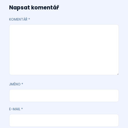
Napsat komentář
KOMENTÁŘ
*
JMÉNO
*
E-MAIL
*