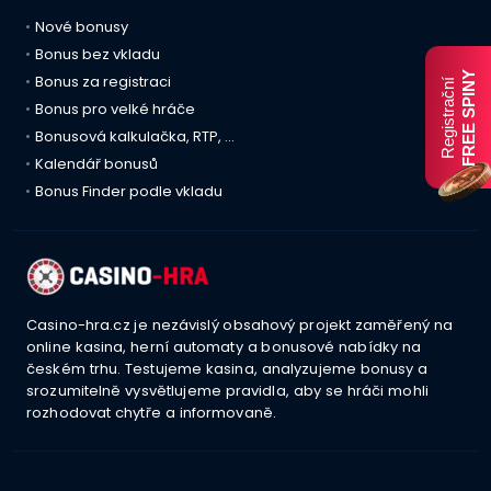
Nové bonusy
Bonus bez vkladu
FREE SPINY
Bonus za registraci
Registrační
Bonus pro velké hráče
Bonusová kalkulačka, RTP, …
Kalendář bonusů
Bonus Finder podle vkladu
Casino-hra.cz je nezávislý obsahový projekt zaměřený na
online kasina, herní automaty a bonusové nabídky na
českém trhu. Testujeme kasina, analyzujeme bonusy a
srozumitelně vysvětlujeme pravidla, aby se hráči mohli
rozhodovat chytře a informovaně.