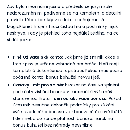
Aby bylo mezi námi jasno a předešlo se jakýmkoliv
nedorozuměním, podíváme se na kompletní a detailní
pravidla této akce. My v redakci oceňujeme, že
MagicPlanet hraje s hráči čistou hru a podmínky nijak
neskrývá. Tady je přehled toho nejdůležitějšího, na co
si dát pozor:
Plné Uživatelské konto:
Jak jsme již zmínili, akce o
free spiny je určena výhradně pro hráče, kteří mají
kompletně dokončenou registraci. Pokud máš pouze
dočasné konto, bonus bohužel nevyužiješ.
Časový limit pro splnění:
Pozor na čas! Na splnění
podmínky získání bonusu v maximální výši máš
stanovenou lhůtu
1 den od aktivace bonusu
. Pokud
účastník nestihne dokončit podmínky pro získání
výše uvedeného bonusu ve stanovené časové lhůtě
1 den nebo do konce platnosti bonusu, nárok na
bonus buhužel bez náhrady nevznikne.