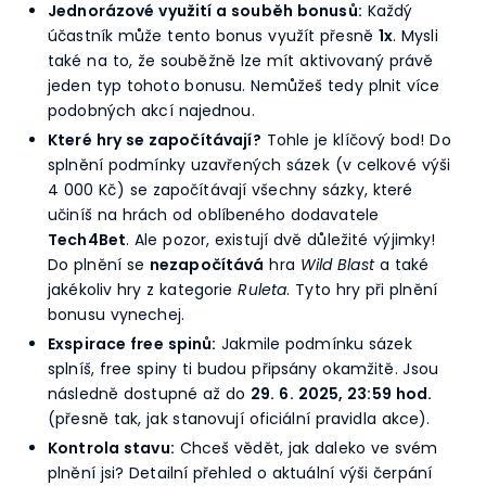
Jednorázové využití a souběh bonusů:
Každý
účastník může tento bonus využít přesně
1x
. Mysli
také na to, že souběžně lze mít aktivovaný právě
jeden typ tohoto bonusu. Nemůžeš tedy plnit více
podobných akcí najednou.
Které hry se započítávají?
Tohle je klíčový bod! Do
splnění podmínky uzavřených sázek (v celkové výši
4 000 Kč) se započítávají všechny sázky, které
učiníš na hrách od oblíbeného dodavatele
Tech4Bet
. Ale pozor, existují dvě důležité výjimky!
Do plnění se
nezapočítává
hra
Wild Blast
a také
jakékoliv hry z kategorie
Ruleta
. Tyto hry při plnění
bonusu vynechej.
Exspirace free spinů:
Jakmile podmínku sázek
splníš, free spiny ti budou připsány okamžitě. Jsou
následně dostupné až do
29. 6. 2025, 23:59 hod.
(přesně tak, jak stanovují oficiální pravidla akce).
Kontrola stavu:
Chceš vědět, jak daleko ve svém
plnění jsi? Detailní přehled o aktuální výši čerpání