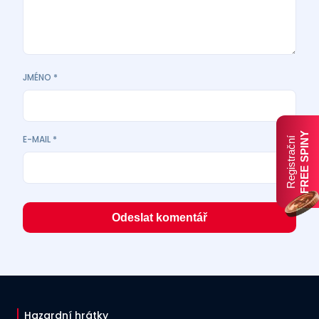
JMÉNO
*
FREE SPINY
E-MAIL
*
Registrační
Hazardní hrátky