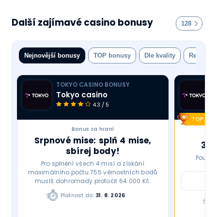
Další zajímavé casino bonusy
128
Nejnovější bonusy
TOP bonusy
Dle kvality
Registra
TOKYO CASINO BONUSY
Tokyo casino
4.3 / 5
TOP
Bonus za hraní
Srpnové mise: splň 4 mise,
30 
sbírej body!
Použij 
Pro splnění všech 4 misí a získání
maximálního počtu 755 věrnostních bodů
musíš dohromady protočit 64 000 Kč.
Platnost do:
31. 8. 2026