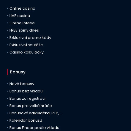
Online casina
LIVE casina
Online loterie
FREE spiny dnes
Exkluzivní promo kódy
Exkluzivní soutěže
Casino kalkulačky
Bonusy
Nové bonusy
Bonus bez vkladu
Bonus za registraci
Bonus pro velké hráče
Bonusová kalkulačka, RTP, …
Kalendář bonusů
Bonus Finder podle vkladu