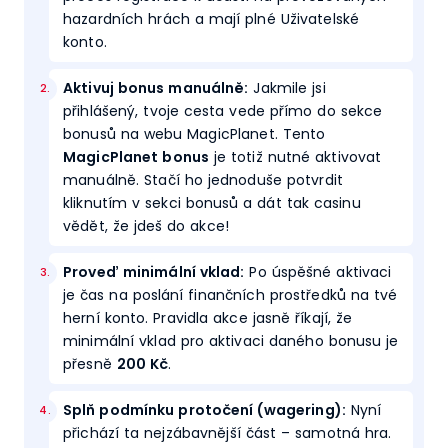
hazardních hrách a mají plné Uživatelské
konto.
Aktivuj bonus manuálně:
Jakmile jsi
přihlášený, tvoje cesta vede přímo do sekce
bonusů na webu MagicPlanet. Tento
MagicPlanet bonus
je totiž nutné aktivovat
manuálně. Stačí ho jednoduše potvrdit
kliknutím v sekci bonusů a dát tak casinu
vědět, že jdeš do akce!
Proveď minimální vklad:
Po úspěšné aktivaci
je čas na poslání finančních prostředků na tvé
herní konto. Pravidla akce jasně říkají, že
minimální vklad pro aktivaci daného bonusu je
přesně
200 Kč
.
Splň podmínku protočení (wagering):
Nyní
přichází ta nejzábavnější část – samotná hra.