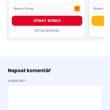
C
Bonus Score
Bonus Sco
ZÍSKAT BONUS
Z
DETAIL BONUSU
Napsat komentář
KOMENTÁŘ
*