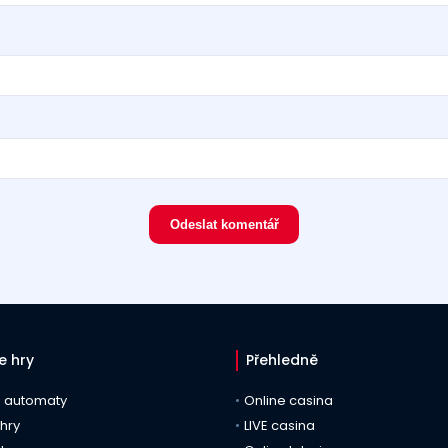
e hry
Přehledně
e automaty
Online casina
 hry
LIVE casina