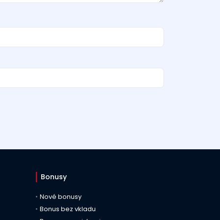
Bonusy
Nové bonusy
Bonus bez vkladu