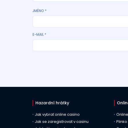
JMÉNO
*
E-MAIL
*
Hazardní hrátky
Onlin
Jak vybrat online casino
Onlin
Jak se zaregistrovat v casinu
Plinko