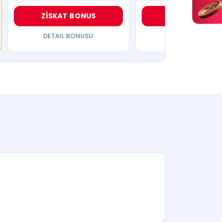
ZÍSKAT BONUS
ZÍSKAT BONU
DETAIL BONUSU
DETAIL BONUSU