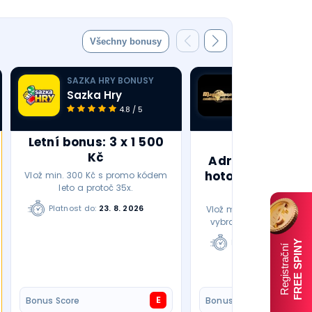
Všechny bonusy
SAZKA HRY BONUSY
MAGIC PLANE
BONUSY
Sazka Hry
Magic Plan
4.8 / 5
4.5
Letní bonus: 3 x 1 500
Bonus za hraní
Kč
Adrenalinový B
hotovost nebo M
Vlož min. 300 Kč s promo kódem
leto a protoč 35x.
body
Platnost do:
23. 8. 2026
Vlož min. 100 Kč a proto
vybraných hrách od W
Platnost do:
9. 8. 2
FREE SPINY
Registrační
E
Bonus Score
Bonus Score