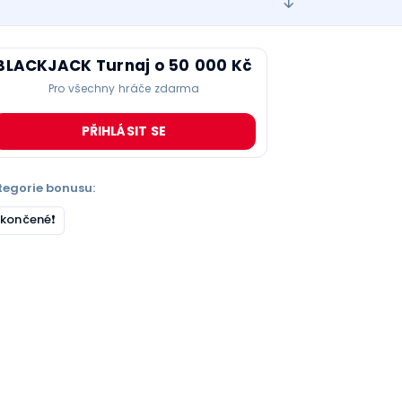
BLACKJACK Turnaj o 50 000 Kč
Pro všechny hráče zdarma
PŘIHLÁSIT SE
tegorie bonusu:
končené❗️