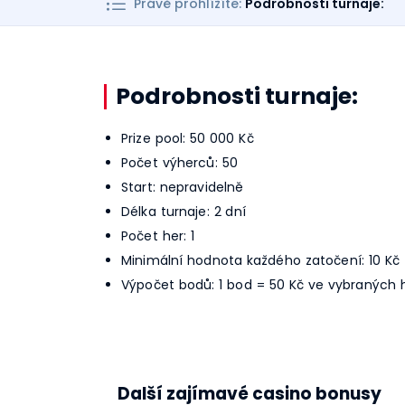
Právě prohlížíte:
Podrobnosti turnaje:
Podrobnosti turnaje:
Prize pool: 50 000 Kč
Počet výherců: 50
Start: nepravidelně
Délka turnaje: 2 dní
Počet her: 1
Minimální hodnota každého zatočení: 10 Kč
Výpočet bodů: 1 bod = 50 Kč ve vybraných 
Další zajímavé casino bonusy