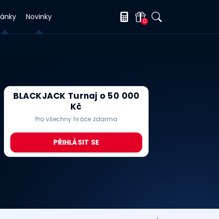
lánky
Novinky
0
BLACKJACK Turnaj o 50 000
Kč
Pro všechny hráče zdarma
PŘIHLÁSIT SE