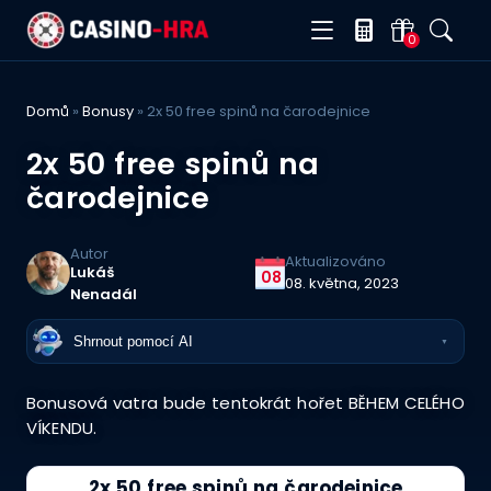
0
Domů
»
Bonusy
»
2x 50 free spinů na čarodejnice
2x 50 free spinů na
čarodejnice
Autor
Aktualizováno
Lukáš
08
08. května, 2023
Nenadál
Shrnout pomocí AI
▼
Bonusová vatra bude tentokrát hořet BĚHEM CELÉHO
VÍKENDU.
2x 50 free spinů na čarodejnice