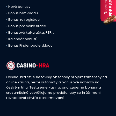
FREE SPINY
Registrační
Nové bonusy
Bonus bez vkladu
Bonus za registraci
Bonus pro velké hráče
Bonusová kalkulačka, RTP, …
Kalendář bonusů
Bonus Finder podle vkladu
Casino-hra.cz je nezávislý obsahový projekt zaměřený na
online kasina, herní automaty a bonusové nabídky na
českém trhu. Testujeme kasina, analyzujeme bonusy a
srozumitelně vysvětlujeme pravidla, aby se hráči mohli
rozhodovat chytře a informovaně.