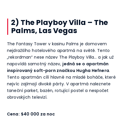
2) The Playboy Villa – The
Palms, Las Vegas
The Fantasy Tower v kasinu Palms je domovem
nejdražšího hotelového apartmá na světě. Tento
„rekordman“ nese název The Playboy Villa… a jak už
napovídá samotný název,
jedná se o apartmán
inspirovaný soft-porn značkou Hugha Hefnera
.
Tento apartmán cílí hlavně na mladé boháče, které
nejvíc zajímají divoké párty. V apartmá naleznete
taneční parket, bazén, rotující postel a nespočet
obrovských televizí.
Cena: $40 000 za noc