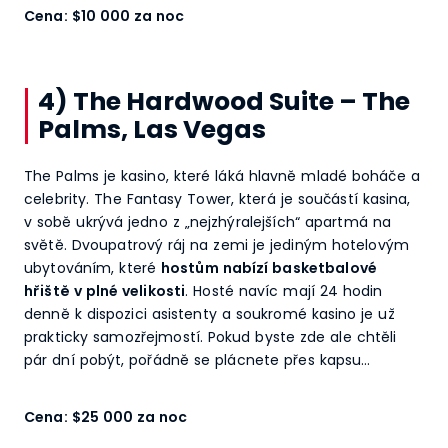
Cena: $10 000 za noc
4) The Hardwood Suite – The
Palms, Las Vegas
The Palms je kasino, které láká hlavně mladé boháče a
celebrity. The Fantasy Tower, která je součástí kasina,
v sobě ukrývá jedno z „nejzhýralejších“ apartmá na
světě. Dvoupatrový ráj na zemi je jediným hotelovým
ubytováním, které
hostům nabízí basketbalové
hřiště v plné velikosti
. Hosté navíc mají 24 hodin
denně k dispozici asistenty a soukromé kasino je už
prakticky samozřejmostí. Pokud byste zde ale chtěli
pár dní pobýt, pořádně se plácnete přes kapsu…
Cena: $25 000 za noc