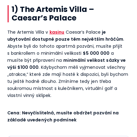
1) The Artemis Villa –
Caesar’s Palace
The Artemis Villa v
kasinu
Caesar’s Palace
je
ubytování dostupné pouze těm největším hráčům
.
Abyste byli do tohoto apartmá pozváni, musíte přijít
s bankrollem o minimální velikosti
$5 000 000
a
musíte být připravení na
minimální velikost sázky ve
výši $100 000
. Kdybychom měli vyjmenovat všechny
„atrakce,“ které zde mají hosté k dispozici, byli bychom
tu ještě hodně dlouho. Zmíníme tedy jen třeba
soukromou místnost s kulečníkem, virtuální golf a
vlastní vinný sklípek.
Cena: Nevyčíslitelná, musíte obdržet pozvání na
základě uvedených podmínek