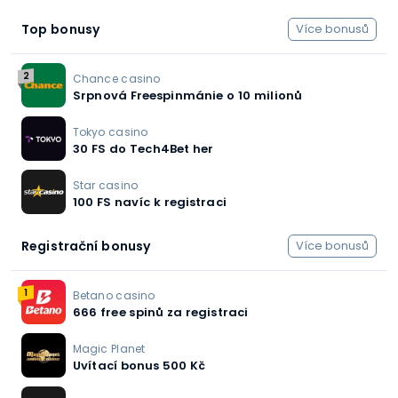
Top bonusy
Více bonusů
2
Chance casino
Srpnová Freespinmánie o 10 milionů
Tokyo casino
30 FS do Tech4Bet her
Star casino
100 FS navíc k registraci
Registrační bonusy
Více bonusů
1
Betano casino
666 free spinů za registraci
Magic Planet
Uvítací bonus 500 Kč