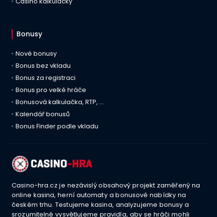
Casino kalkulačky
Bonusy
Nové bonusy
Bonus bez vkladu
Bonus za registraci
Bonus pro velké hráče
Bonusová kalkulačka, RTP, …
Kalendář bonusů
Bonus Finder podle vkladu
Casino-hra.cz je nezávislý obsahový projekt zaměřený na
online kasina, herní automaty a bonusové nabídky na
českém trhu. Testujeme kasina, analyzujeme bonusy a
srozumitelně vysvětlujeme pravidla, aby se hráči mohli