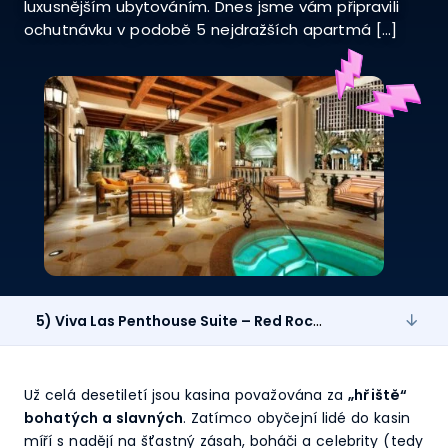
luxusnějším ubytováním. Dnes jsme vám připravili
ochutnávku v podobě 5 nejdražších apartmá […]
5) Viva Las Penthouse Suite – Red Rock Casino, Las Vegas
Už celá desetiletí jsou kasina považována za
„hřiště“
bohatých a slavných
. Zatímco obyčejní lidé do kasin
míří s nadějí na šťastný zásah, boháči a celebrity (tedy