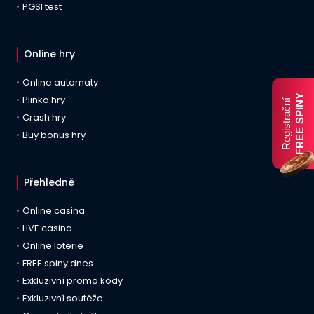
PGSI test
Online hry
Online automaty
FREE SPINY
Plinko hry
Registrační
Crash hry
Buy bonus hry
Přehledně
Online casina
LIVE casina
Online loterie
FREE spiny dnes
Exkluzivní promo kódy
Exkluzivní soutěže