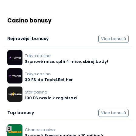
Casino bonusy
Nejnovější bonusy
Více bonusů
Tokyo casino
Srpnové mise: splň 4 mise, sbírej body!
Tokyo casino
30 FS do Tech4Bet her
Star casino
100 FS navíc k registraci
Top bonusy
Více bonusů
2
Chance casino
Srpnová Freespinmánie o 10 milionů