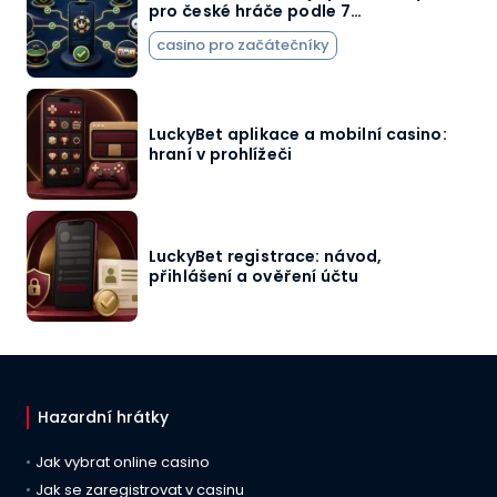
pro české hráče podle 7…
casino pro začátečníky
LuckyBet aplikace a mobilní casino:
hraní v prohlížeči
LuckyBet registrace: návod,
přihlášení a ověření účtu
Hazardní hrátky
Jak vybrat online casino
Jak se zaregistrovat v casinu