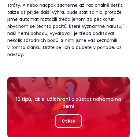
ztráty. A nebo naopak začneme až iracionálně šetřit,
takže až přijde další výhra, bude stát za nic, protože
jsme automat roztočili třeba jenom za pět korun.
Abychom se těchto pocitů, které významně narušují
naší herní pohodu, vyvarovali, je třeba dodržovat
několik zásadních bodů. S nimi jsme vás seznámili
v tomto článku. Držte se jich a budete v pohodě. Už
navždy.
10 tipů, jak si užít hraní a zůstat nohama na
zemi
Čtěte