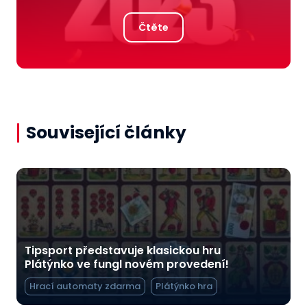
Čtěte
Související články
Tipsport představuje klasickou hru
Plátýnko ve fungl novém provedení!
Hrací automaty zdarma
Plátýnko hra