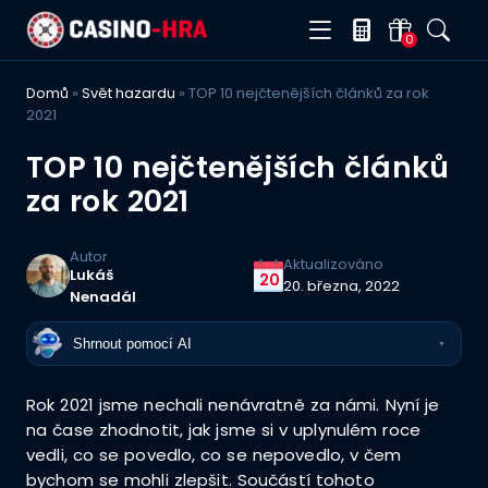
0
Domů
»
Svět hazardu
»
TOP 10 nejčtenějších článků za rok
2021
TOP 10 nejčtenějších článků
za rok 2021
Autor
Aktualizováno
Lukáš
20
20. března, 2022
Nenadál
Shrnout pomocí AI
▼
Rok 2021 jsme nechali nenávratně za námi. Nyní je
na čase zhodnotit, jak jsme si v uplynulém roce
vedli, co se povedlo, co se nepovedlo, v čem
bychom se mohli zlepšit. Součástí tohoto