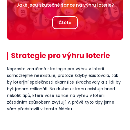
Jaké jsou skutečné šance na výhru loterie?
Čtěte
Strategie pro výhru loterie
Naprosto zaručená strategie pro výhru v loterii
samozřejmě neexistuje, protože kdyby existovala, tak
by loterijní společnosti okamžitě zkrachovaly a z lidí by
byli jenom milionáři. Na druhou stranu existuje hned
několik tipů, které vaše šance na výhru v loterii
zásadním způsobem zvyšují. A právě tyto tipy jsme
vám představili v tomto článku.