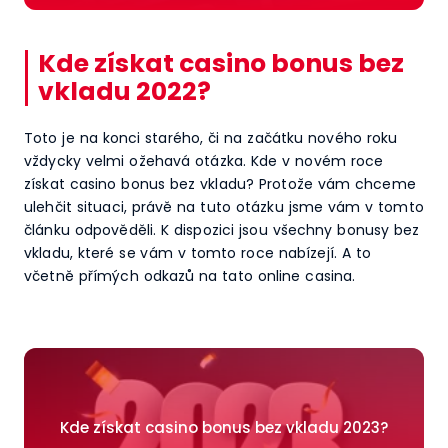
Kde získat casino bonus bez
vkladu 2022?
Toto je na konci starého, či na začátku nového roku
vždycky velmi ožehavá otázka. Kde v novém roce
získat casino bonus bez vkladu? Protože vám chceme
ulehčit situaci, právě na tuto otázku jsme vám v tomto
článku odpověděli. K dispozici jsou všechny bonusy bez
vkladu, které se vám v tomto roce nabízejí. A to
včetně přímých odkazů na tato online casina.
Kde získat casino bonus bez vkladu 2023?