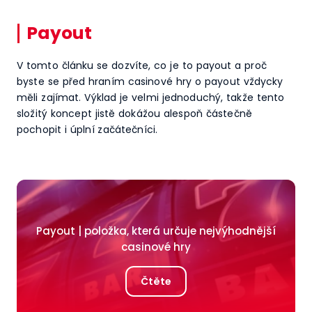
Payout
V tomto článku se dozvíte, co je to payout a proč
byste se před hraním casinové hry o payout vždycky
měli zajímat. Výklad je velmi jednoduchý, takže tento
složitý koncept jistě dokážou alespoň částečně
pochopit i úplní začátečníci.
Payout | položka, která určuje nejvýhodnější
casinové hry
Čtěte