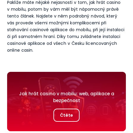
Pakliže máte nějaké nejasnosti v tom, jak hrát casino
v mobilu, potom by vám měl být nápomocný právě
tento článek. Najdete v něm podrobný návod, který
vás provede všemi možnými komplikacemi při
stahování casinové aplikace do mobilu, při její instalaci
či při samotném hraní. Díky tomu zvládnete instalaci
casinové aplikace od všech v Česku licencovaných
online casin.
Jak hrát casino v mobilu: web, aplikace a
bezpečnost
Čtěte