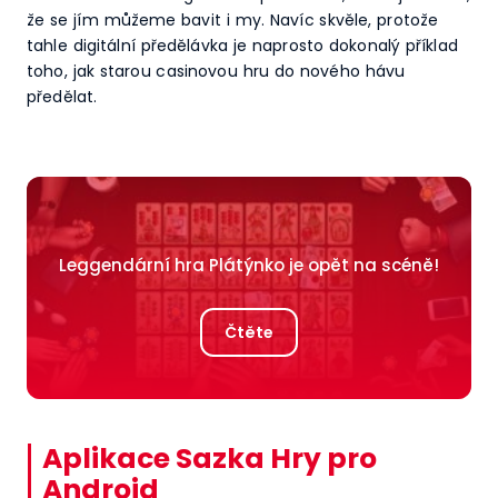
že se jím můžeme bavit i my. Navíc skvěle, protože
tahle digitální předělávka je naprosto dokonalý příklad
toho, jak starou casinovou hru do nového hávu
předělat.
Leggendární hra Plátýnko je opět na scéně!
Čtěte
Aplikace Sazka Hry pro
Android