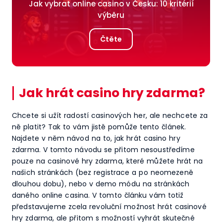
Jak vybrat online casino v Česku: 10 kritérií
výběru
Čtěte
Jak hrát casino hry zdarma?
Chcete si užít radostí casinových her, ale nechcete za
ně platit? Tak to vám jistě pomůže tento článek.
Najdete v něm návod na to, jak hrát casino hry
zdarma. V tomto návodu se přitom nesoustředíme
pouze na casinové hry zdarma, které můžete hrát na
našich stránkách (bez registrace a po neomezeně
dlouhou dobu), nebo v demo módu na stránkách
daného online casina. V tomto článku vám totiž
představujeme zcela revoluční možnost hrát casinové
hry zdarma, ale přitom s možností vyhrát skutečné