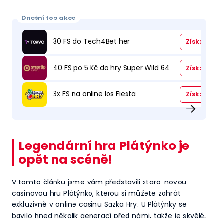
Dnešní top akce
30 FS do Tech4Bet her
Získat
40 FS po 5 Kč do hry Super Wild 64
Získat
3x FS na online los Fiesta
Získat
→
Legendární hra Plátýnko je
opět na scéně!
V tomto článku jsme vám představili staro-novou
casinovou hru Plátýnko, kterou si můžete zahrát
exkluzivně v online casinu Sazka Hry. U Plátýnky se
bavilo hned několik generací před námi, takže je skvělé,