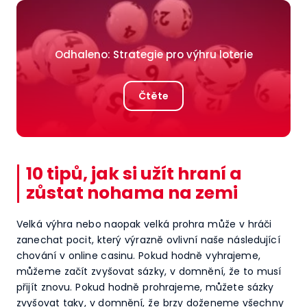
Odhaleno: Strategie pro výhru loterie
Čtěte
10 tipů, jak si užít hraní a
zůstat nohama na zemi
Velká výhra nebo naopak velká prohra může v hráči
zanechat pocit, který výrazně ovlivní naše následující
chování v online casinu. Pokud hodně vyhrajeme,
můžeme začít zvyšovat sázky, v domnění, že to musí
přijít znovu. Pokud hodně prohrajeme, můžete sázky
zvyšovat taky, v domnění, že brzy doženeme všechny