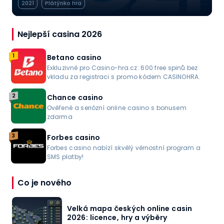
2021
Plátýnko hra
Nejlepší casina 2026
1
Betano casino
Exkluzivně pro Casino-hra.cz: 600 free spinů bez
vkladu za registraci s promo kódem CASINOHRA.
2
Chance casino
Ověřené a seriózní online casino s bonusem
zdarma
3
Forbes casino
Forbes casino nabízí skvělý věrnostní program a
SMS platby!
Co je nového
Velká mapa českých online casin
2026: licence, hry a výběry