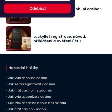
LuckyBet aplikace a mobilní casino:
hraní v prohlížeči
LuckyBet registrace: návod,
přihlášení a ověření účtu
Hazardní hrátky
Jak vybrat online casino
Jak se zaregistrovat v casinu
Jak hrát casino hry zdarma
Jak vybrat peníze z casina
Kde získat casino bonus bez vkladu
Jak hrát casino v mobilu