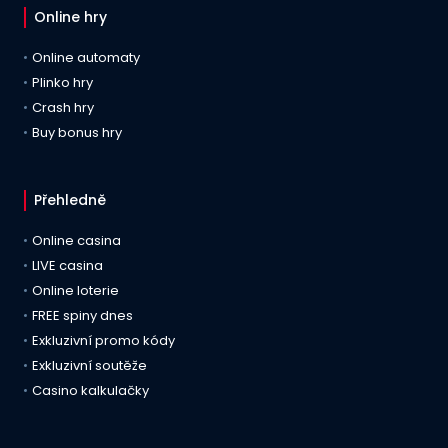
Online hry
Online automaty
Plinko hry
Crash hry
Buy bonus hry
Přehledně
Online casina
LIVE casina
Online loterie
FREE spiny dnes
Exkluzivní promo kódy
Exkluzivní soutěže
Casino kalkulačky