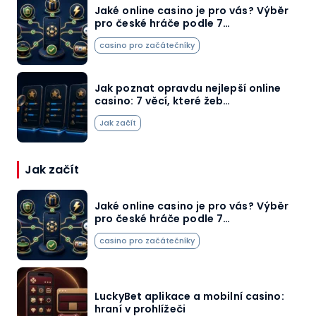
Jaké online casino je pro vás? Výběr
pro české hráče podle 7…
casino pro začátečníky
Jak poznat opravdu nejlepší online
casino: 7 věcí, které žeb…
Jak začít
Jak začít
Jaké online casino je pro vás? Výběr
pro české hráče podle 7…
casino pro začátečníky
LuckyBet aplikace a mobilní casino:
hraní v prohlížeči