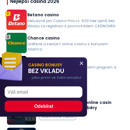
Nejlepší casina 2026
1
Betano casino
Exkluzivně pro Casino-hra.cz: 600 free spinů bez
vkladu za registraci s promo kódem CASINOHRA.
2
Chance casino
Ověřené a seriózní online casino s bonusem
zdarma
3
Forbes casino
×
CASINO BONUSY
Forbes casino nabízí skvělý věrnostní program a
BEZ VKLADU
SMS platby!
... jako první ve tvém emailu!
Co je nového
Velká mapa českých online casin
2026: licence, hry a výběry
česká online casina