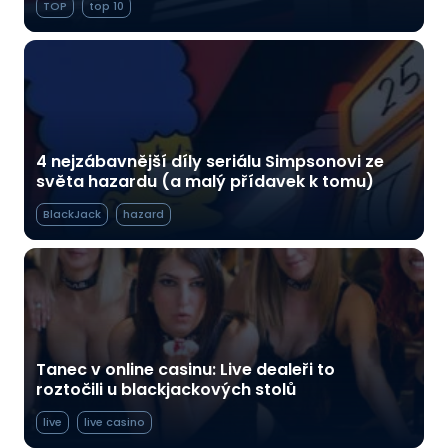
TOP
top 10
4 nejzábavnější díly seriálu Simpsonovi ze
světa hazardu (a malý přídavek k tomu)
BlackJack
hazard
Tanec v online casinu: Live dealeři to
roztočili u blackjackových stolů
live
live casino