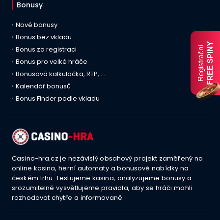
Bonusy
Nové bonusy
Bonus bez vkladu
FREE SPINY
Registrační
Bonus za registraci
Bonus pro velké hráče
Bonusová kalkulačka, RTP, …
Kalendář bonusů
Bonus Finder podle vkladu
Casino-hra.cz je nezávislý obsahový projekt zaměřený na
online kasina, herní automaty a bonusové nabídky na
českém trhu. Testujeme kasina, analyzujeme bonusy a
srozumitelně vysvětlujeme pravidla, aby se hráči mohli
rozhodovat chytře a informovaně.