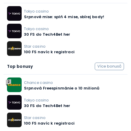
Tokyo casino
Srpnové mise: splň 4 mise, sbírej body!
Tokyo casino
30 FS do Tech4Bet her
Star casino
100 FS navíc k registraci
Top bonusy
Více bonusů
2
Chance casino
Srpnová Freespinmánie o 10 milionů
Tokyo casino
30 FS do Tech4Bet her
Star casino
100 FS navíc k registraci