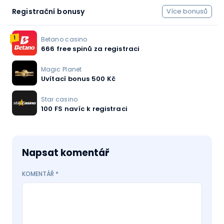
Registrační bonusy
Více bonusů
1
Betano casino
666 free spinů za registraci
Magic Planet
Uvítací bonus 500 Kč
Star casino
100 FS navíc k registraci
Napsat komentář
KOMENTÁŘ
*