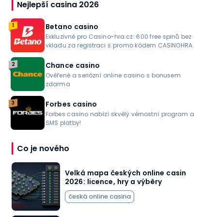
Nejlepší casina 2026
1
Betano casino
Exkluzivně pro Casino-hra.cz: 600 free spinů bez
vkladu za registraci s promo kódem CASINOHRA.
2
Chance casino
Ověřené a seriózní online casino s bonusem
zdarma
3
Forbes casino
Forbes casino nabízí skvělý věrnostní program a
SMS platby!
Co je nového
Velká mapa českých online casin
2026: licence, hry a výběry
česká online casina