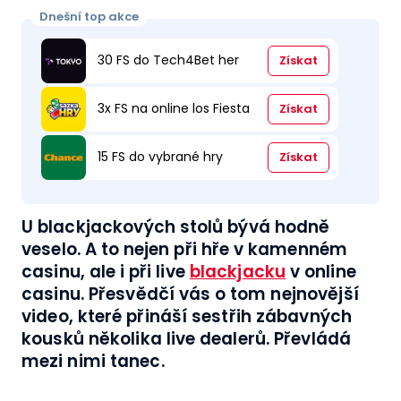
Dnešní top akce
30 FS do Tech4Bet her
Získat
3x FS na online los Fiesta
Získat
15 FS do vybrané hry
Získat
U blackjackových stolů bývá hodně
veselo. A to nejen při hře v kamenném
casinu, ale i při live
blackjacku
v online
casinu. Přesvědčí vás o tom nejnovější
video, které přináší sestřih zábavných
kousků několika live dealerů. Převládá
mezi nimi tanec.