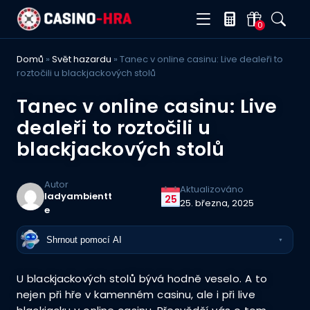
0
Domů
»
Svět hazardu
»
Tanec v online casinu: Live dealeři to
roztočili u blackjackových stolů
Tanec v online casinu: Live
dealeři to roztočili u
blackjackových stolů
Autor
Aktualizováno
ladyambientt
25
25. března, 2025
e
Shrnout pomocí AI
▼
U blackjackových stolů bývá hodně veselo. A to
nejen při hře v kamenném casinu, ale i při live