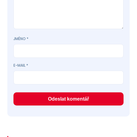
JMÉNO
*
E-MAIL
*