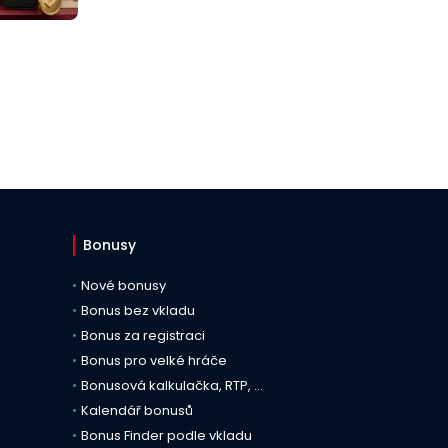
Bonusy
Nové bonusy
Bonus bez vkladu
Bonus za registraci
Bonus pro velké hráče
Bonusová kalkulačka, RTP, …
Kalendář bonusů
Bonus Finder podle vkladu