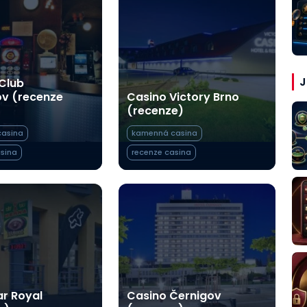
J
Club
ov (recenze
Casino Victory Brno
(recenze)
casina
kamenná casina
asina
recenze casina
ar Royal
Casino Černigov