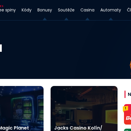
ee spiny
Kódy
Bonusy
Soutěže
Casina
Automaty
Č
a
N
1
Magic Planet
Jacks Casino Kolín/