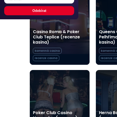
Casino Roma & Poker
Queens 
Club Teplice (recenze
Pelhřim
kasina)
kasina)
kamenná casina
kamenná 
recenze casina
recenze c
Poker Club Casino
Herna B