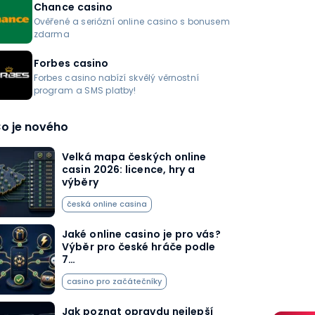
Chance casino
Ověřené a seriózní online casino s bonusem
zdarma
Forbes casino
Forbes casino nabízí skvělý věrnostní
program a SMS platby!
o je nového
Velká mapa českých online
casin 2026: licence, hry a
výběry
česká online casina
Jaké online casino je pro vás?
Výběr pro české hráče podle
7…
casino pro začátečníky
Jak poznat opravdu nejlepší