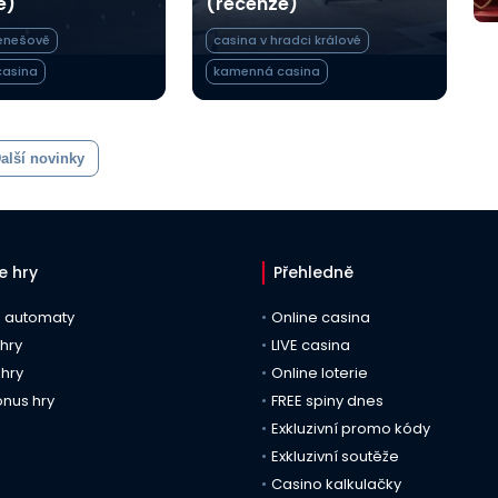
e)
(recenze)
Benešově
casina v hradci králové
casina
kamenná casina
alší novinky
e hry
Přehledně
e automaty
Online casina
 hry
LIVE casina
 hry
Online loterie
onus hry
FREE spiny dnes
Exkluzivní promo kódy
Exkluzivní soutěže
Casino kalkulačky