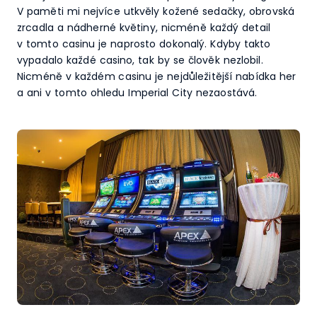
V paměti mi nejvíce utkvěly kožené sedačky, obrovská
zrcadla a nádherné květiny, nicméně každý detail
v tomto casinu je naprosto dokonalý. Kdyby takto
vypadalo každé casino, tak by se člověk nezlobil.
Nicméně v každém casinu je nejdůležitější nabídka her
a ani v tomto ohledu Imperial City nezaostává.