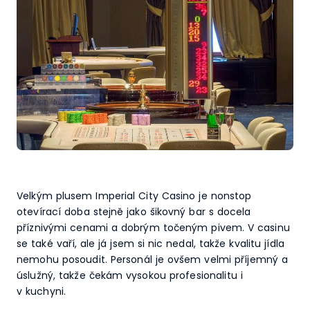
Velkým plusem Imperial City Casino je nonstop
otevírací doba stejně jako šikovný bar s docela
příznivými cenami a dobrým točeným pivem. V casinu
se také vaří, ale já jsem si nic nedal, takže kvalitu jídla
nemohu posoudit. Personál je ovšem velmi příjemný a
úslužný, takže čekám vysokou profesionalitu i
v kuchyni.