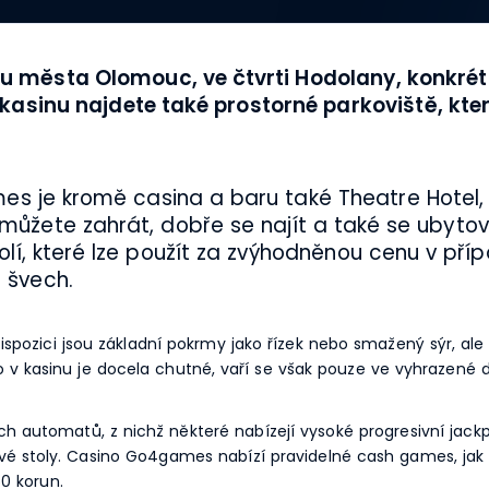
 města Olomouc, ve čtvrti Hodolany, konkrétn
kasinu najdete také prostorné parkoviště, kter
s je kromě casina a baru také Theatre Hotel,
 můžete zahrát, dobře se najít a také se ubyt
kolí, které lze použít za zvýhodněnou cenu v př
 švech.
spozici jsou základní pokrmy jako řízek nebo smažený sýr, ale t
mo v kasinu je docela chutné, vaří se však pouze ve vyhrazené 
automatů, z nichž některé nabízejí vysoké progresivní jackpoty
vé stoly. Casino Go4games nabízí pravidelné cash games, jak 
0 korun.