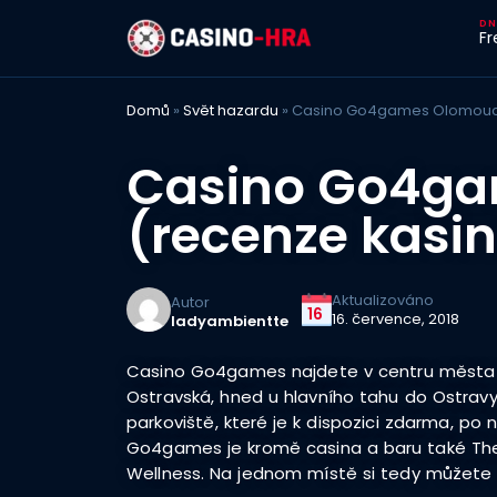
Fr
Domů
»
Svět hazardu
»
Casino Go4games Olomouc 
Casino Go4g
(recenze kasi
Aktualizováno
Autor
16
16. července, 2018
ladyambientte
Casino Go4games najdete v centru města Ol
Ostravská, hned u hlavního tahu do Ostravy
parkoviště, které je k dispozici zdarma, 
Go4games je kromě casina a baru také The
Wellness. Na jednom místě si tedy můžete 