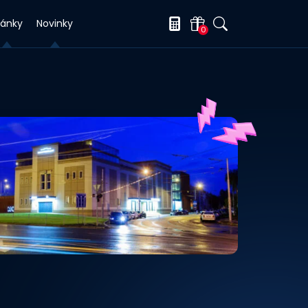
lánky
Novinky
0