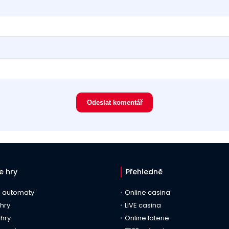
e hry
Přehledně
e automaty
Online casina
 hry
LIVE casina
 hry
Online loterie