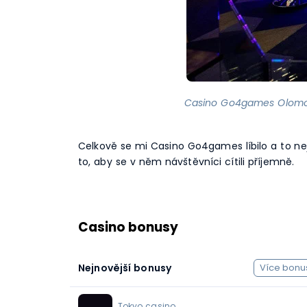
Casino Go4games Olomouc
Celkově se mi Casino Go4games líbilo a to ne
to, aby se v něm návštěvníci cítili příjemně.
Casino bonusy
Nejnovější bonusy
Více bonu
Tokyo casino