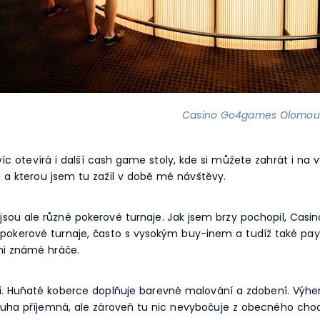
Casino Go4games Olomouc-
otevírá i další cash game stoly, kde si můžete zahrát i na vyš
a kterou jsem tu zažil v době mé návštěvy.
sou ale různé pokerové turnaje. Jak jsem brzy pochopil, Casi
hlé pokerové turnaje, často s vysokým buy-inem a tudíž také
lmi známé hráče.
 Huňaté koberce doplňuje barevné malování a zdobení. Výherní
bsluha příjemná, ale zároveň tu nic nevybočuje z obecného cho