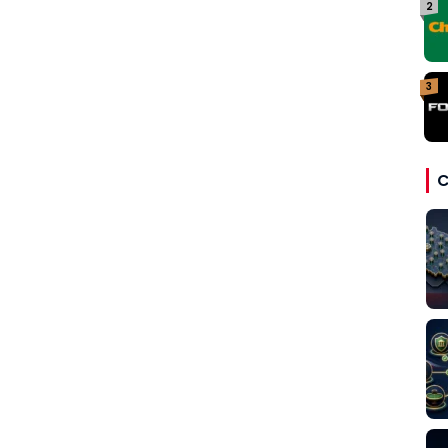
2
3
C