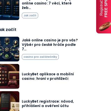
FREE SPINY
Registrační
online casino: 7 věcí, které
žeb…
Jak začít
ak začít
Jaké online casino je pro vás?
Výběr pro české hráče podle
7…
casino pro začátečníky
LuckyBet aplikace a mobilní
casino: hraní v prohlížeči
LuckyBet registrace: návod,
přihlášení a ověření účtu