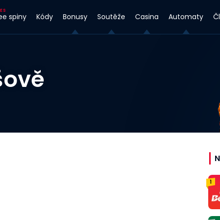
ee spiny
Kódy
Bonusy
Soutěže
Casina
Automaty
Č
šově
N
1