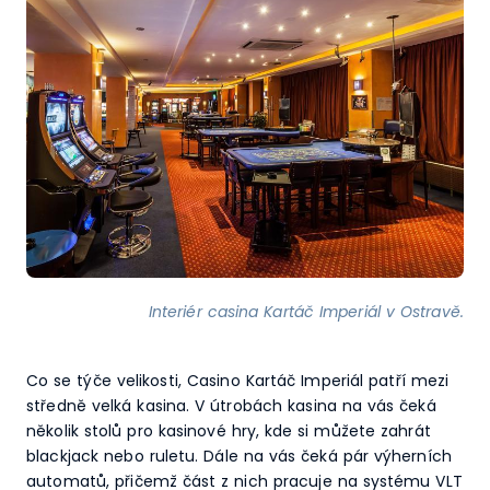
Interiér casina Kartáč Imperiál v Ostravě.
Co se týče velikosti, Casino Kartáč Imperiál patří mezi
středně velká kasina. V útrobách kasina na vás čeká
několik stolů pro kasinové hry, kde si můžete zahrát
blackjack nebo ruletu. Dále na vás čeká pár výherních
automatů, přičemž část z nich pracuje na systému VLT