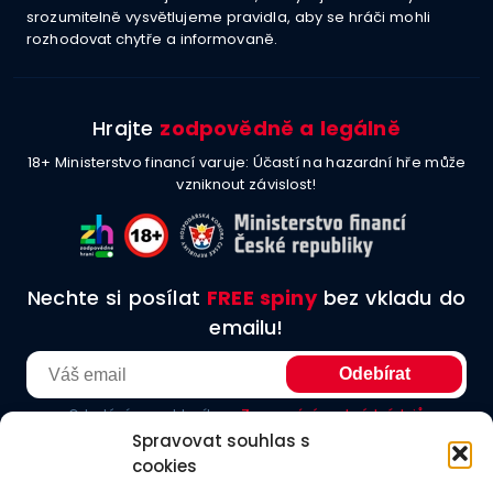
srozumitelně vysvětlujeme pravidla, aby se hráči mohli
rozhodovat chytře a informovaně.
Hrajte
zodpovědně a legálně
18+ Ministerstvo financí varuje: Účastí na hazardní hře může
vzniknout závislost!
Nechte si posílat
FREE spiny
bez vkladu do
emailu!
Odesláním souhlasíte se
Zpracování osobních údajů
Spravovat souhlas s
cookies