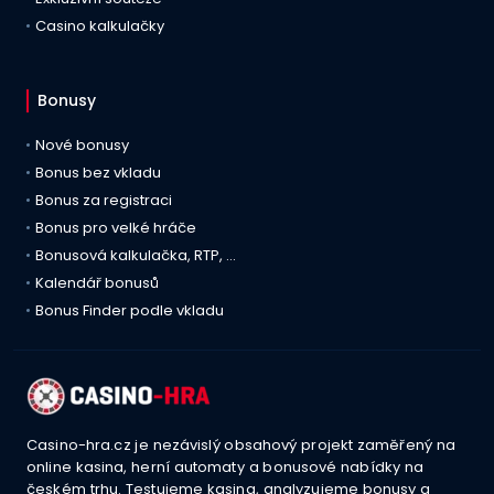
Casino kalkulačky
Bonusy
Nové bonusy
Bonus bez vkladu
Bonus za registraci
Bonus pro velké hráče
Bonusová kalkulačka, RTP, …
Kalendář bonusů
Bonus Finder podle vkladu
Casino-hra.cz je nezávislý obsahový projekt zaměřený na
online kasina, herní automaty a bonusové nabídky na
českém trhu. Testujeme kasina, analyzujeme bonusy a