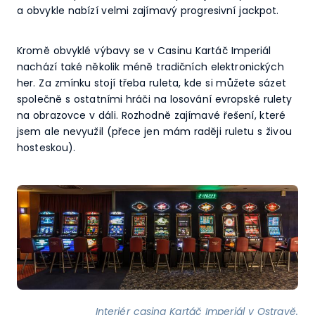
a obvykle nabízí velmi zajímavý progresivní jackpot.
Kromě obvyklé výbavy se v Casinu Kartáč Imperiál
nachází také několik méně tradičních elektronických
her. Za zmínku stojí třeba ruleta, kde si můžete sázet
společně s ostatními hráči na losování evropské rulety
na obrazovce v dáli. Rozhodně zajímavé řešení, které
jsem ale nevyužil (přece jen mám raději ruletu s živou
hosteskou).
Interiér casina Kartáč Imperiál v Ostravě.