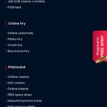
Jak hrát casino v mobilu
PGSI test
Online hry
Online automaty
FREE SPINY
Plinko hry
Registrační
Crash hry
Buy bonus hry
Přehledně
Online casina
LIVE casina
Online loterie
FREE spiny dnes
Exkluzivní promo kódy
Exkluzivní soutěže