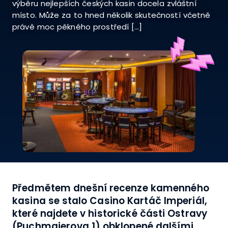
výběru nejlepších českých kasin docela zvláštní
místo. Může za to hned několik skutečností včetně
právě moc pěkného prostředí […]
Předmětem dnešní recenze kamenného
kasina se stalo Casino Kartáč Imperiál,
které najdete v historické části Ostravy
(Puchmajerova 1) obklopené dalšími